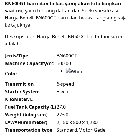
BN600GT baru dan bekas yang akan kita bagikan
saat ini,
yaitu tentang daftar dan Spek/Spesifikasi
Harga Benelli BN600GT baru dan bekas. Langsung saja
ke tajuknya
Deskripsi
dari Harga Benelli BN600GT di Indonesia ini
adalah:
Jenis/Tipe
BN600GT
Machine Capacity/cc
600,00
Color
Transmition
6-speed
Starter System
Electric
KiloMeter/L
–
Fuel Tank Capacity (L)
27,0
Weight (kilogram)
223,0
L*W*H(milimeter)
2,150 x 800 x 1,280
Transportation type
Standard,Motor Gede