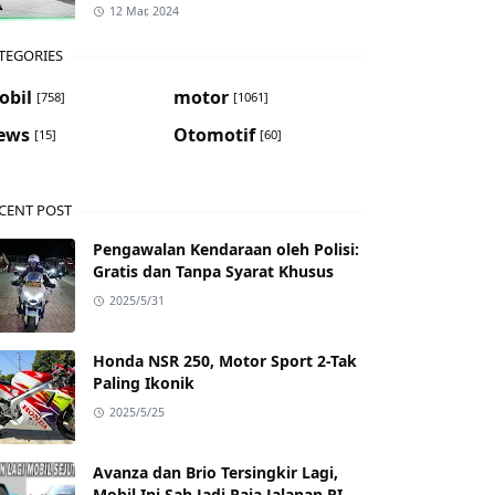
12 Mar, 2024
TEGORIES
obil
motor
[758]
[1061]
ews
Otomotif
[15]
[60]
CENT POST
Pengawalan Kendaraan oleh Polisi:
Gratis dan Tanpa Syarat Khusus
2025/5/31
Honda NSR 250, Motor Sport 2-Tak
Paling Ikonik
2025/5/25
Avanza dan Brio Tersingkir Lagi,
Mobil Ini Sah Jadi Raja Jalanan RI