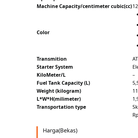
Machine Capacity/centimeter cubic(cc)
12
Color
Transmition
AT
Starter System
El
KiloMeter/L
–
Fuel Tank Capacity (L)
5,
Weight (kilogram)
11
L*W*H(milimeter)
1,
Transportation type
Sk
Rp
Harga(Bekas)