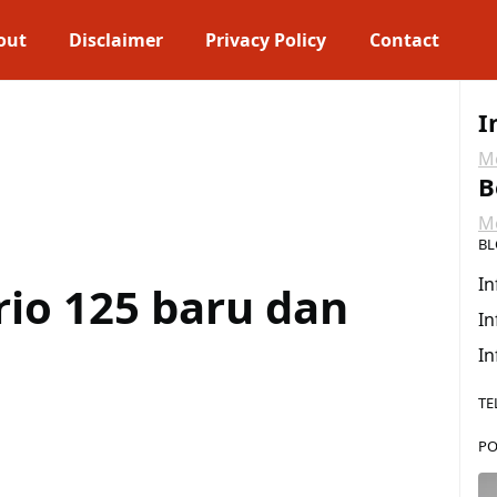
out
Disclaimer
Privacy Policy
Contact
I
Me
B
Me
BL
In
io 125 baru dan
In
In
TE
PO