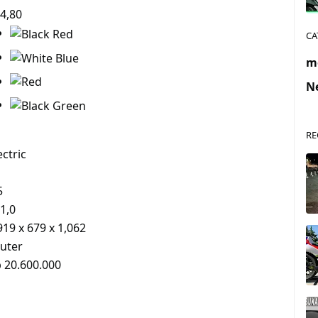
4,80
CA
m
N
RE
ectric
5
1,0
919 x 679 x 1,062
uter
 20.600.000