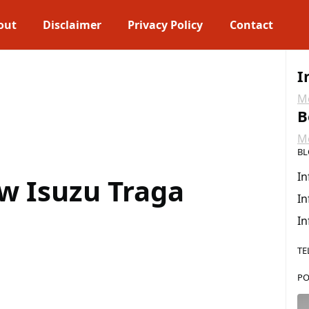
out
Disclaimer
Privacy Policy
Contact
I
Me
B
Me
BL
In
w Isuzu Traga
In
In
TE
PO