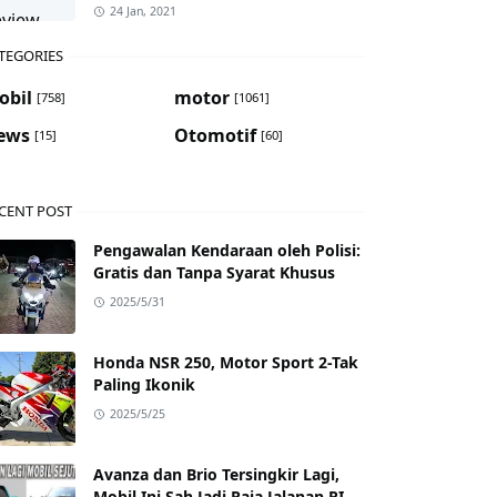
24 Jan, 2021
TEGORIES
obil
motor
[758]
[1061]
ews
Otomotif
[15]
[60]
CENT POST
Pengawalan Kendaraan oleh Polisi:
Gratis dan Tanpa Syarat Khusus
2025/5/31
Honda NSR 250, Motor Sport 2-Tak
Paling Ikonik
2025/5/25
Avanza dan Brio Tersingkir Lagi,
Mobil Ini Sah Jadi Raja Jalanan RI