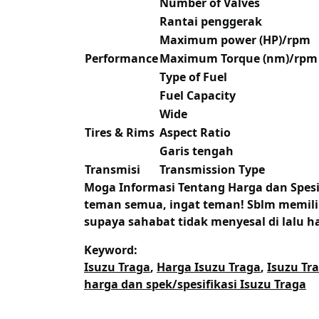
Number of Valves
Rantai penggerak
Maximum power (HP)/rpm
Performance
Maximum Torque (nm)/rpm
Type of Fuel
Fuel Capacity
Wide
Tires & Rims
Aspect Ratio
Garis tengah
Transmisi
Transmission Type
Moga Informasi Tentang
Harga dan Spesi
teman semua, ingat teman! Sblm memilih
supaya sahabat tidak menyesal di lalu ha
Keyword:
Isuzu Traga
,
Harga Isuzu Traga
,
Isuzu Tr
harga dan spek/spesifikasi Isuzu Traga