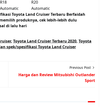
R18
R20
Automatic
Automatic
fikasi Toyota Land Cruiser Terbaru Berfaidah
emilih produknya, cek lebih-lebih dulu
l di lalu hari
ruiser
,
Toyota Land Cruiser Terbaru 2020
,
Toyota
dan spek/spesifikasi Toyota Land Cruiser
Previous Post
Harga dan Review Mitsubishi Outlander
Sport