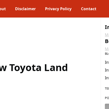
out
Disclaimer
Privacy Policy
Contact
I
Me
B
Me
BL
In
w Toyota Land
In
In
TE
PO