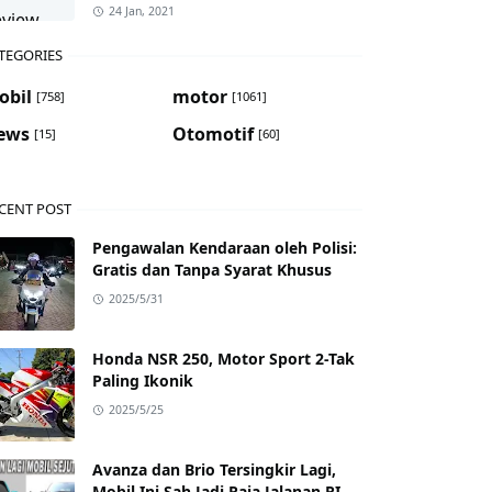
24 Jan, 2021
TEGORIES
obil
motor
[758]
[1061]
ews
Otomotif
[15]
[60]
CENT POST
Pengawalan Kendaraan oleh Polisi:
Gratis dan Tanpa Syarat Khusus
2025/5/31
Honda NSR 250, Motor Sport 2-Tak
Paling Ikonik
2025/5/25
Avanza dan Brio Tersingkir Lagi,
Mobil Ini Sah Jadi Raja Jalanan RI