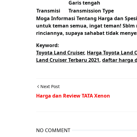
Garis tengah
Transmisi
Transmission Type
Moga Informasi Tentang
Harga dan Spesi
untuk teman semua, ingat teman! Sblm m
rinciannya, supaya sahabat tidak menyesa
Keyword:
Toyota Land Cruiser
,
Harga Toyota Land C
Land Cruiser Terbaru 2021
,
daftar harga 
Next Post
Harga dan Review TATA Xenon
NO COMMENT