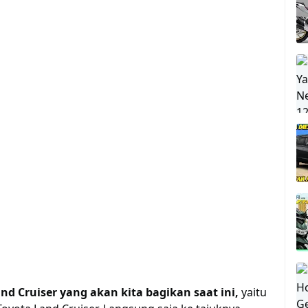
and Cruiser yang akan kita bagikan saat ini,
yaitu