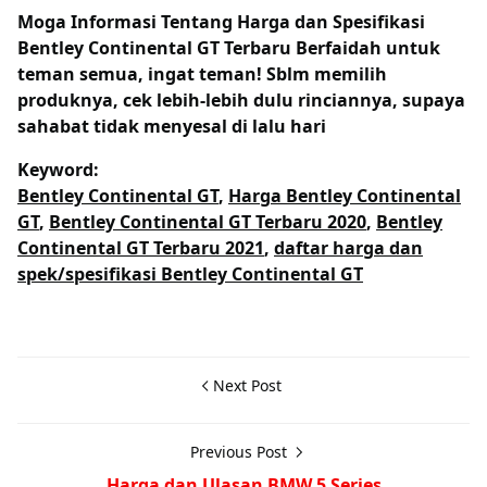
Moga Informasi Tentang
Harga dan Spesifikasi
Bentley Continental GT Terbaru Berfaidah untuk
teman semua, ingat teman! Sblm memilih
produknya, cek lebih-lebih dulu rinciannya, supaya
sahabat tidak menyesal di lalu hari
Keyword:
Bentley Continental GT
,
Harga Bentley Continental
GT
,
Bentley Continental GT Terbaru 2020
,
Bentley
Continental GT Terbaru 2021
,
daftar harga dan
spek/spesifikasi Bentley Continental GT
Next Post
Previous Post
Harga dan Ulasan BMW 5 Series