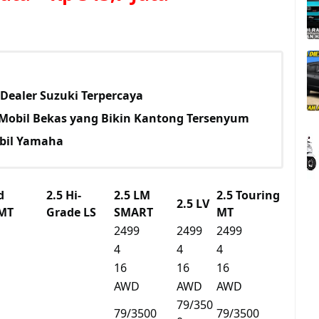
Dealer Suzuki Terpercaya
Mobil Bekas yang Bikin Kantong Tersenyum
bil Yamaha
d
2.5 Hi-
2.5 LM
2.5 Touring
2.5 LV
 MT
Grade LS
SMART
MT
2499
2499
2499
4
4
4
16
16
16
AWD
AWD
AWD
79/350
79/3500
79/3500