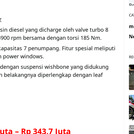
CA
r
m
in diesel yang dicharge oleh valve turbo 8
N
 3900 rpm bersama dengan torsi 185 Nm.
apasitas 7 penumpang. Fitur spesial meliputi
an power windows.
RE
 dengan suspensi wishbone yang didukung
lah belakangnya diperlengkap dengan leaf
Juta
–
Rp 343,7 Juta