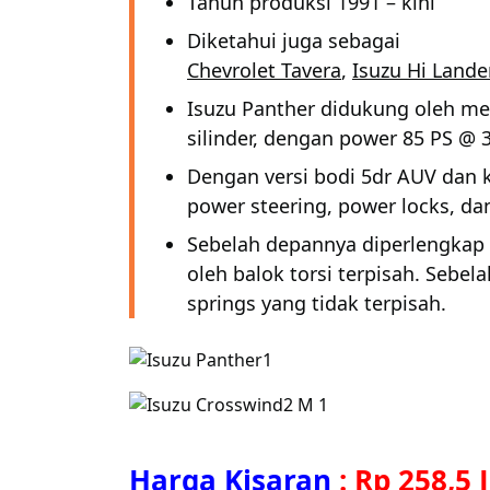
Tahun produksi 1991 – kini
Diketahui juga sebagai
Chevrolet Tavera
,
Isuzu Hi Lande
Isuzu Panther didukung oleh mes
silinder, dengan power 85 PS @
Dengan versi bodi 5dr AUV dan k
power steering, power locks, d
Sebelah depannya diperlengkap
oleh balok torsi terpisah. Sebe
springs yang tidak terpisah.
Harga Kisaran
:
Rp 258,5 