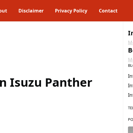
out
Disclaimer
Privacy Policy
Contact
I
Me
B
Me
BL
In
n Isuzu Panther
In
In
TE
PO