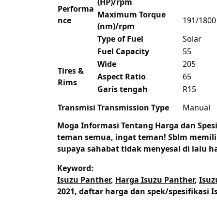
(HP)/rpm
Performa
Maximum Torque
nce
191/1800
(nm)/rpm
Type of Fuel
Solar
Fuel Capacity
55
Wide
205
Tires &
Aspect Ratio
65
Rims
Garis tengah
R15
Transmisi
Transmission Type
Manual
Moga Informasi Tentang
Harga dan Spesi
teman semua, ingat teman! Sblm memilih
supaya sahabat tidak menyesal di lalu ha
Keyword:
Isuzu Panther
,
Harga Isuzu Panther
,
Isuz
2021
,
daftar harga dan spek/spesifikasi 