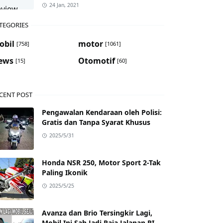
24 Jan, 2021
TEGORIES
obil
motor
[758]
[1061]
ews
Otomotif
[15]
[60]
CENT POST
Pengawalan Kendaraan oleh Polisi:
Gratis dan Tanpa Syarat Khusus
2025/5/31
Honda NSR 250, Motor Sport 2-Tak
Paling Ikonik
2025/5/25
Avanza dan Brio Tersingkir Lagi,
Mobil Ini Sah Jadi Raja Jalanan RI