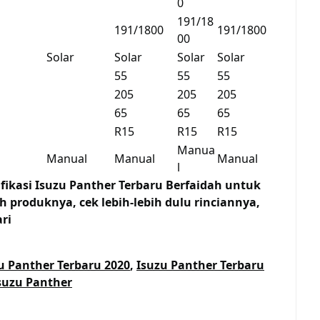
0
191/18
191/1800
191/1800
00
Solar
Solar
Solar
Solar
55
55
55
205
205
205
65
65
65
R15
R15
R15
Manua
Manual
Manual
Manual
l
fikasi Isuzu Panther Terbaru Berfaidah untuk
 produknya, cek lebih-lebih dulu rinciannya,
ri
u Panther Terbaru 2020
,
Isuzu Panther Terbaru
Isuzu Panther