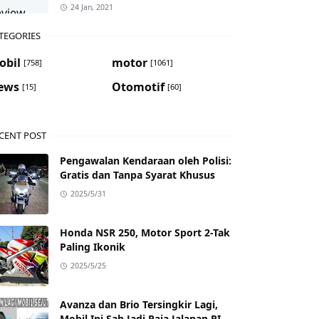
24 Jan, 2021
TEGORIES
obil
motor
[758]
[1061]
ews
Otomotif
[15]
[60]
CENT POST
Pengawalan Kendaraan oleh Polisi:
Gratis dan Tanpa Syarat Khusus
2025/5/31
Honda NSR 250, Motor Sport 2-Tak
Paling Ikonik
2025/5/25
Avanza dan Brio Tersingkir Lagi,
Mobil Ini Sah Jadi Raja Jalanan RI