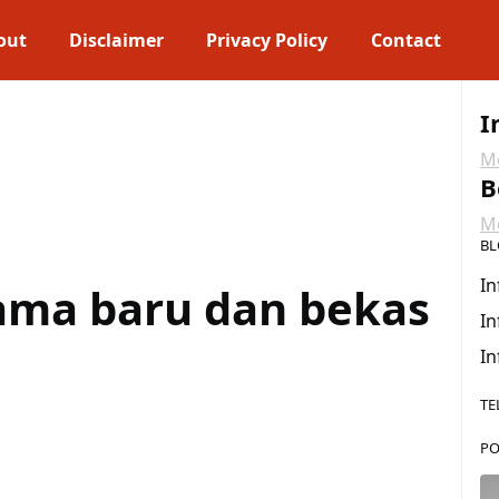
out
Disclaimer
Privacy Policy
Contact
I
Me
B
Me
BL
In
ama baru dan bekas
In
In
TE
PO