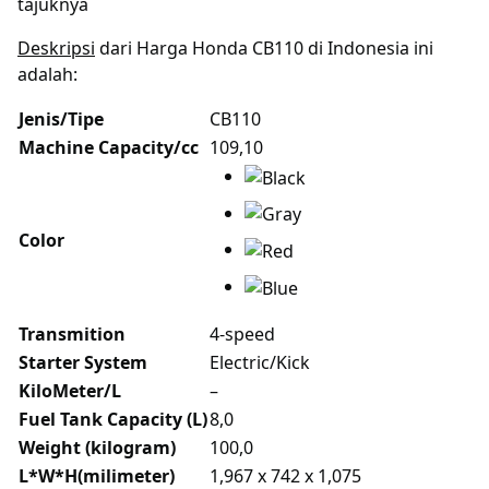
tajuknya
Deskripsi
dari Harga Honda CB110 di Indonesia ini
adalah:
Jenis/Tipe
CB110
Machine Capacity/cc
109,10
Color
Transmition
4-speed
Starter System
Electric/Kick
KiloMeter/L
–
Fuel Tank Capacity (L)
8,0
Weight (kilogram)
100,0
L*W*H(milimeter)
1,967 x 742 x 1,075