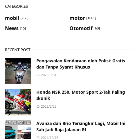
CATEGORIES
mobil
motor
[758]
[1061]
News
Otomotif
[15]
[60]
RECENT POST
Pengawalan Kendaraan oleh Polisi: Gratis
dan Tanpa Syarat Khusus
2025/5/31
Honda NSR 250, Motor Sport 2-Tak Paling
Ikonik
2025/5/25
Avanza dan Brio Tersingkir Lagi, Mobil Ini
Sah Jadi Raja Jalanan RI
2024/12/16