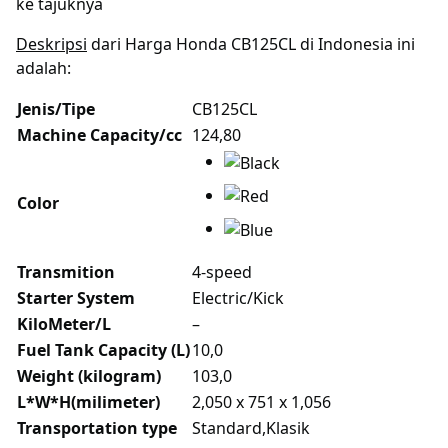
ke tajuknya
Deskripsi
dari Harga Honda CB125CL di Indonesia ini
adalah:
Jenis/Tipe
CB125CL
Machine Capacity/cc
124,80
Color
Transmition
4-speed
Starter System
Electric/Kick
KiloMeter/L
–
Fuel Tank Capacity (L)
10,0
Weight (kilogram)
103,0
L*W*H(milimeter)
2,050 x 751 x 1,056
Transportation type
Standard,Klasik