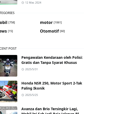
12 Mar, 2024
TEGORIES
obil
motor
[758]
[1061]
ews
Otomotif
[15]
[60]
CENT POST
Pengawalan Kendaraan oleh Polisi:
Gratis dan Tanpa Syarat Khusus
2025/5/31
Honda NSR 250, Motor Sport 2-Tak
Paling Ikonik
2025/5/25
Avanza dan Brio Tersingkir Lagi,
Mobil Ini Sah Jadi Raja Jalanan RI