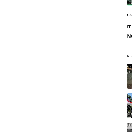
CA
m
N
RE