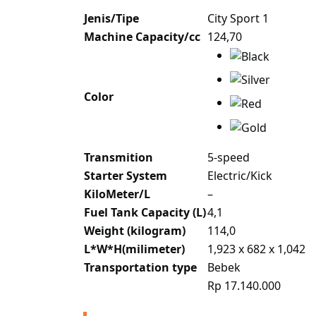
Jenis/Tipe
City Sport 1
Machine Capacity/cc
124,70
Color
Transmition
5-speed
Starter System
Electric/Kick
KiloMeter/L
–
Fuel Tank Capacity (L)
4,1
Weight (kilogram)
114,0
L*W*H(milimeter)
1,923 x 682 x 1,042
Transportation type
Bebek
Rp 17.140.000