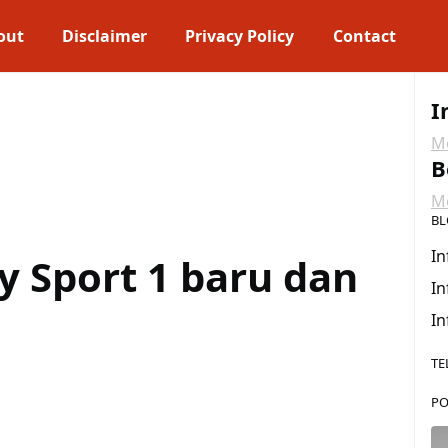
out
Disclaimer
Privacy Policy
Contact
I
Me
B
Me
BL
In
y Sport 1 baru dan
In
In
TE
PO