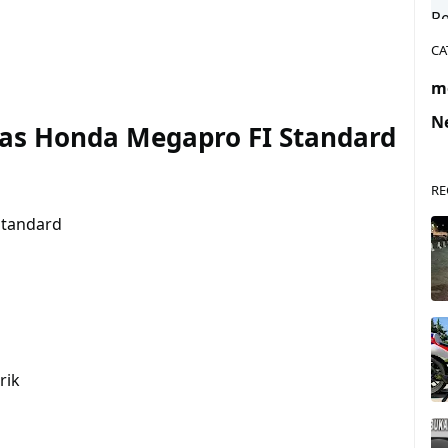
CA
m
N
sas Honda Megapro FI Standard
RE
Standard
rik