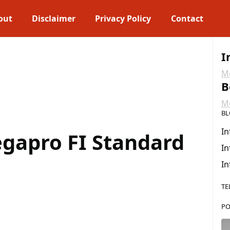
out
Disclaimer
Privacy Policy
Contact
I
Me
B
Me
BL
In
gapro FI Standard
In
In
TE
PO