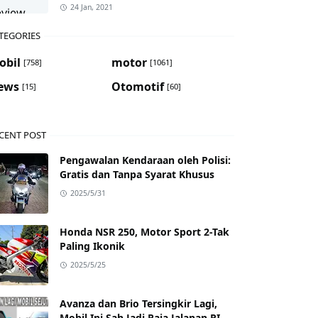
24 Jan, 2021
TEGORIES
obil
motor
[758]
[1061]
ews
Otomotif
[15]
[60]
CENT POST
Pengawalan Kendaraan oleh Polisi:
Gratis dan Tanpa Syarat Khusus
2025/5/31
Honda NSR 250, Motor Sport 2-Tak
Paling Ikonik
2025/5/25
Avanza dan Brio Tersingkir Lagi,
Mobil Ini Sah Jadi Raja Jalanan RI