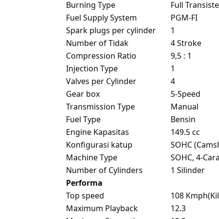
Burning Type
Full Transist
Fuel Supply System
PGM-FI
Spark plugs per cylinder
1
Number of Tidak
4 Stroke
Compression Ratio
9,5 : 1
Injection Type
1
Valves per Cylinder
4
Gear box
5-Speed
Transmission Type
Manual
Fuel Type
Bensin
Engine Kapasitas
149.5 cc
Konfigurasi katup
SOHC (Camsh
Machine Type
SOHC, 4-Cara
Number of Cylinders
1 Silinder
Performa
Top speed
108 Kmph(Kil
Maximum Playback
12.3