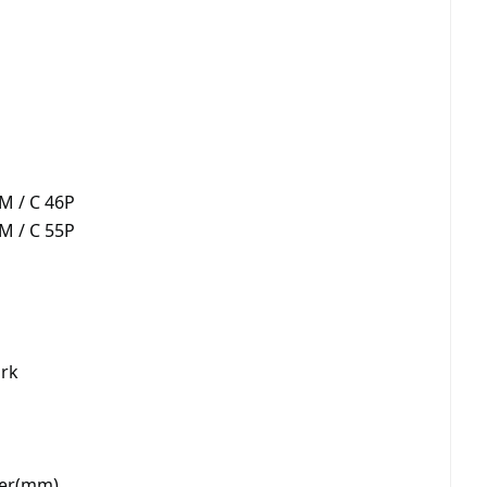
 M / C 46P
 M / C 55P
ork
ter(mm)