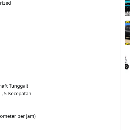
erized
aft Tunggal)
 , 5-Kecepatan
ometer per jam)