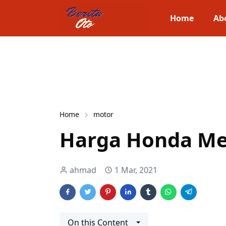
Home
Ab
Home
motor
Harga Honda Me
ahmad
1 Mar, 2021
On this Content