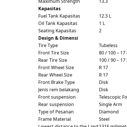
Maximum Strength
13.3
Kapasitas
Fuel Tank Kapasitas
12.3 L
Oil Tank Kapasitas
1 L
Seating Kapasitas
2
Design & Dimensi
Tire Type
Tubeless
Front Tire Size
80 / 100 – 17
Rear Tire Size
100 / 90 – 17
Front Wheel Size
R 17
Rear Wheel Size
R 17
Front Brake Type
Disk
Jenis rem belakang
Disk
Front suspension
Telescopic F
Rear suspension
Single Arm
Type of Pesanan
Diamond
Frame Material
Steel
Lowest distance to the Land
1316 milime