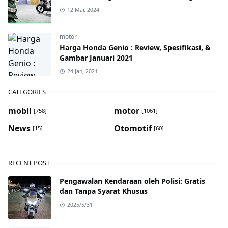
12 Mar, 2024
motor
Harga Honda Genio : Review, Spesifikasi, &
Gambar Januari 2021
24 Jan, 2021
CATEGORIES
mobil
motor
[758]
[1061]
News
Otomotif
[15]
[60]
RECENT POST
Pengawalan Kendaraan oleh Polisi: Gratis
dan Tanpa Syarat Khusus
2025/5/31