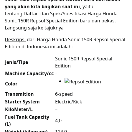
yang akan kita bagikan saat ini,
yaitu
tentang Daftar dan Spek/Spesifikasi Harga Honda
Sonic 150R Repsol Special Edition baru dan bekas.
Langsung saja ke tajuknya
Deskripsi
dari Harga Honda Sonic 150R Repsol Special
Edition di Indonesia ini adalah:
Sonic 150R Repsol Special
Jenis/Tipe
Edition
Machine Capacity/cc
–
Color
Transmition
6-speed
Starter System
Electric/Kick
KiloMeter/L
–
Fuel Tank Capacity
4,0
(L)
Weight (kilogram)
114,0