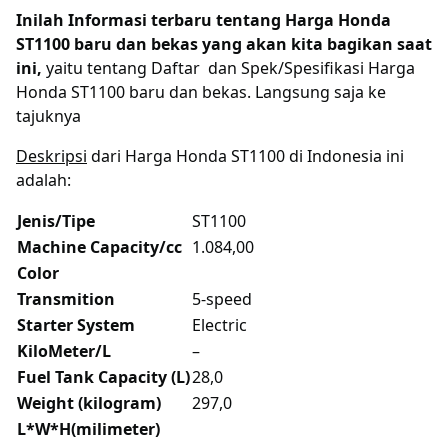
Inilah Informasi terbaru tentang Harga Honda
ST1100 baru dan bekas yang akan kita bagikan saat
ini,
yaitu tentang Daftar dan Spek/Spesifikasi Harga
Honda ST1100 baru dan bekas. Langsung saja ke
tajuknya
Deskripsi
dari Harga Honda ST1100 di Indonesia ini
adalah:
Jenis/Tipe
ST1100
Machine Capacity/cc
1.084,00
Color
Transmition
5-speed
Starter System
Electric
KiloMeter/L
–
Fuel Tank Capacity (L)
28,0
Weight (kilogram)
297,0
L*W*H(milimeter)