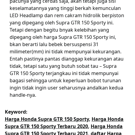
pacunya yang cerdas saja, akan tetapi juga sisi
keselamatannya yang tinggi berkah kemunculan
LED Headlamp dan rem cakram hidrolik berpiston
yang dipegang oleh Supra GTR 150 Sporty ini.
Tetapi dengan begitu bnyak kelebihan yang
dipegang oleh harga Supra GTR 150 Sporty ini,
bkan berarti lalu bebek bersuspensi 31
milimeter(mm) ini tidak mempunyai kekurangan.
Entah pastinya pantas dianggap kekurangan atau
tidak, tetapi satu yang butuh sobat tau – Supra
GTR 150 Sporty terjangkau ini tidak mempunyai
bagasi sehingga untuk keperluan bobot turunan
ingin tidak ingin user seharusnya andalkan kedua
handle-nya.
Keyword:
Harga Honda Supra GTR 150 Sporty
,
Harga Honda
Supra GTR 150 Sporty Terbaru 2020
,
Harga Honda
Supra GTR 150 Sporty Terbaru 2021
,
daftar Harga