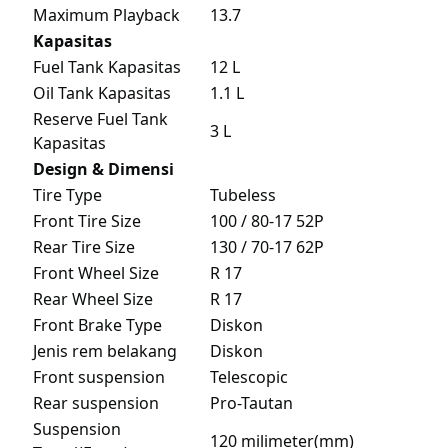
Maximum Playback
13.7
Kapasitas
Fuel Tank Kapasitas
12 L
Oil Tank Kapasitas
1.1 L
Reserve Fuel Tank
3 L
Kapasitas
Design & Dimensi
Tire Type
Tubeless
Front Tire Size
100 / 80-17 52P
Rear Tire Size
130 / 70-17 62P
Front Wheel Size
R 17
Rear Wheel Size
R 17
Front Brake Type
Diskon
Jenis rem belakang
Diskon
Front suspension
Telescopic
Rear suspension
Pro-Tautan
Suspension
120 milimeter(mm)