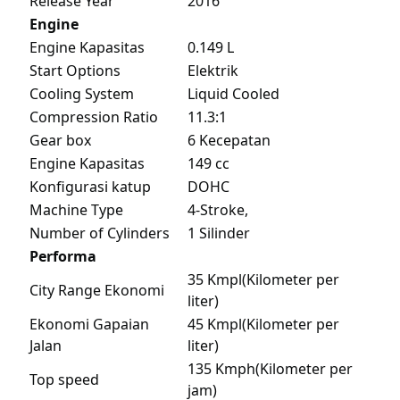
Release Year
2016
Engine
Engine Kapasitas
0.149 L
Start Options
Elektrik
Cooling System
Liquid Cooled
Compression Ratio
11.3:1
Gear box
6 Kecepatan
Engine Kapasitas
149 cc
Konfigurasi katup
DOHC
Machine Type
4-Stroke,
Number of Cylinders
1 Silinder
Performa
35 Kmpl(Kilometer per
City Range Ekonomi
liter)
Ekonomi Gapaian
45 Kmpl(Kilometer per
Jalan
liter)
135 Kmph(Kilometer per
Top speed
jam)