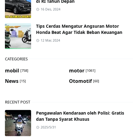
di RI Tahun Depan
16 Des, 2024
Tips Cerdas Mengatur Angsuran Motor
Honda Beat Agar Tidak Beban Keuangan
12 Mar, 2024
CATEGORIES
mobil
motor
[758]
[1061]
News
Otomotif
[15]
[60]
RECENT POST
Pengawalan Kendaraan oleh Polisi: Gratis
dan Tanpa Syarat Khusus
2025/5/31