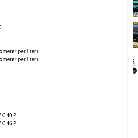
C
ometer per liter)
ometer per liter)
/ C 40 P
/ C 46 P