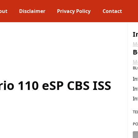
out
Disclaimer
Privacy Policy
Contact
I
Me
B
Me
BL
In
io 110 eSP CBS ISS
In
In
TE
PO