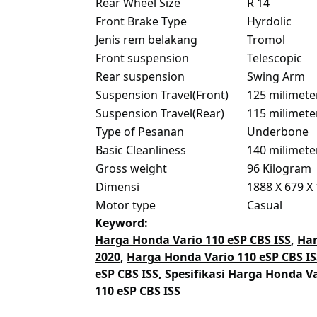
Rear Wheel Size
R 14
Front Brake Type
Hyrdolic
Jenis rem belakang
Tromol
Front suspension
Telescopic
Rear suspension
Swing Arm
Suspension Travel(Front)
125 milimet
Suspension Travel(Rear)
115 milimet
Type of Pesanan
Underbone
Basic Cleanliness
140 milimet
Gross weight
96 Kilogram
Dimensi
1888 X 679 X
Motor type
Casual
Keyword:
Harga Honda Vario 110 eSP CBS ISS
,
Har
2020
,
Harga Honda Vario 110 eSP CBS IS
eSP CBS ISS
,
Spesifikasi Harga Honda Va
110 eSP CBS ISS