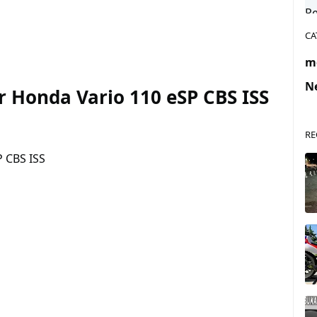
CA
m
N
r Honda Vario 110 eSP CBS ISS
RE
P CBS ISS