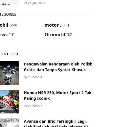
24 Jan, 2021
TEGORIES
obil
motor
[758]
[1061]
ews
Otomotif
[15]
[60]
CENT POST
Pengawalan Kendaraan oleh Polisi:
Gratis dan Tanpa Syarat Khusus
2025/5/31
Honda NSR 250, Motor Sport 2-Tak
Paling Ikonik
2025/5/25
Avanza dan Brio Tersingkir Lagi,
Mobil Ini Sah Jadi Raja Jalanan RI