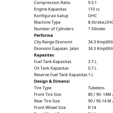
Compression Ratio
9.5:1
Engine Kapasitas
110 cc
Konfigurasi katup
OHC
Machine Type
$-Stroke,OH
Number of Cylinders
1 Silinder
Performa
City Range Ekonomi
34.3 Kmpl(Kil
Ekonomi Gapaian Jalan
34.3 Kmpl(Kil
Kapasitas
Fuel Tank Kapasitas
3.7 L
Oil Tank Kapasitas
0.7 L
Reserve Fuel Tank Kapasitas
1 L
Design & Dimensi
Tire Type
Tubeless
Front Tire Size
80 / 90- 14M 
Rear Tire Size
90 / 90-14 M 
Front Wheel Size
R 14