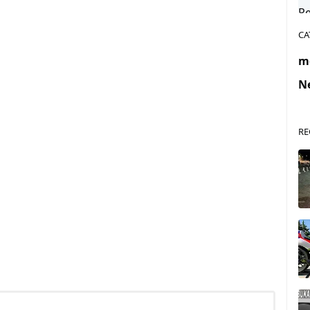
CA
m
N
RE