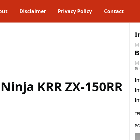
out
Disclaimer
Privacy Policy
Contact
I
Me
B
Me
BL
In
Ninja KRR ZX-150RR
In
In
TE
PO