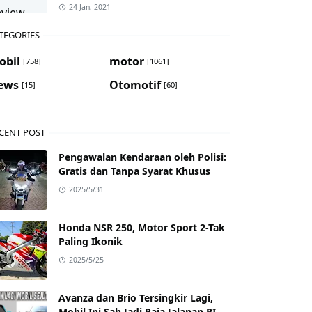
24 Jan, 2021
TEGORIES
obil
motor
[758]
[1061]
ews
Otomotif
[15]
[60]
CENT POST
Pengawalan Kendaraan oleh Polisi:
Gratis dan Tanpa Syarat Khusus
2025/5/31
Honda NSR 250, Motor Sport 2-Tak
Paling Ikonik
2025/5/25
Avanza dan Brio Tersingkir Lagi,
Mobil Ini Sah Jadi Raja Jalanan RI