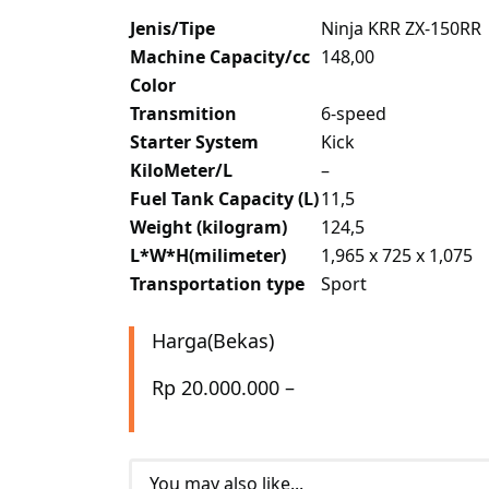
Jenis/Tipe
Ninja KRR ZX-150RR
Machine Capacity/cc
148,00
Color
Transmition
6-speed
Starter System
Kick
KiloMeter/L
–
Fuel Tank Capacity (L)
11,5
Weight (kilogram)
124,5
L*W*H(milimeter)
1,965 x 725 x 1,075
Transportation type
Sport
Harga(Bekas)
Rp 20.000.000 –
You may also like...