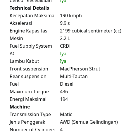
Cencor Kecelakaan
Iya
Technical Details
Kecepatan Maksimal
190 kmph
Akselerasi
9.9 s
Engine Kapasitas
2199 cubical sentimeter (cc)
Mesin
2.2 L
Fuel Supply System
CRDi
AC
Iya
Lambu Kabut
Iya
Front suspension
MacPherson Strut
Rear suspension
Multi-Tautan
Fuel
Diesel
Maximum Torque
436
Energi Maksimal
194
Machine
Transmission Type
Matic
Jenis Penggerak
AWD (Semua Gelindingan)
Number of Cylinders
4