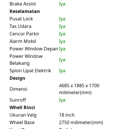
Brake Assist
Iya
Keselamatan
Pusat Lock
Iya
Tas Udara
Iya
Cencor Parkir
Iya
Alarm Mobil
Iya
Power Window Depan
Iya
Power Window
Iya
Belakang
Spion Lipat Elektrik
Iya
Design
4685 x 1885 x 1700
Dimensi
milimeter(mm)
Sunroff
Iya
Whell Rinci
Ukuran Velg
18 inch
Wheel Base
2750 milimeter(mm)