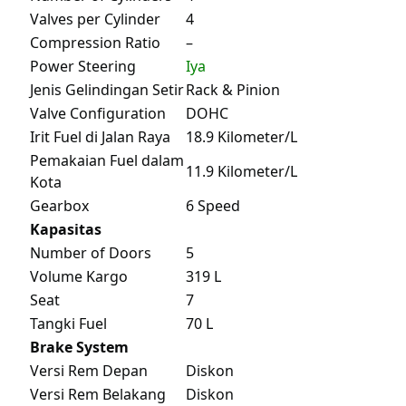
Valves per Cylinder
4
Compression Ratio
–
Power Steering
Iya
Jenis Gelindingan Setir
Rack & Pinion
Valve Configuration
DOHC
Irit Fuel di Jalan Raya
18.9 Kilometer/L
Pemakaian Fuel dalam
11.9 Kilometer/L
Kota
Gearbox
6 Speed
Kapasitas
Number of Doors
5
Volume Kargo
319 L
Seat
7
Tangki Fuel
70 L
Brake System
Versi Rem Depan
Diskon
Versi Rem Belakang
Diskon