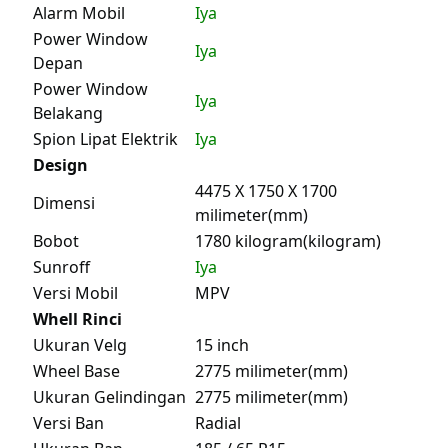
Alarm Mobil
Iya
Power Window
Iya
Depan
Power Window
Iya
Belakang
Spion Lipat Elektrik
Iya
Design
4475 X 1750 X 1700
Dimensi
milimeter(mm)
Bobot
1780 kilogram(kilogram)
Sunroff
Iya
Versi Mobil
MPV
Whell Rinci
Ukuran Velg
15 inch
Wheel Base
2775 milimeter(mm)
Ukuran Gelindingan
2775 milimeter(mm)
Versi Ban
Radial