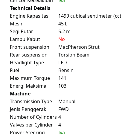
Cencor Kecelakaan
Iya
Technical Details
Engine Kapasitas
1499 cubical sentimeter (cc)
Mesin
45 L
Segi Putar
5.2 m
Lambu Kabut
No
Front suspension
MacPherson Strut
Rear suspension
Torsion Beam
Headlight Type
LED
Fuel
Bensin
Maximum Torque
141
Energi Maksimal
103
Machine
Transmission Type
Manual
Jenis Penggerak
FWD
Number of Cylinders
4
Valves per Cylinder
4
Power Steering
Iya