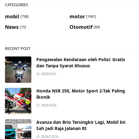
CATEGORIES
mobil
motor
[758]
[1061]
News
Otomotif
[15]
[60]
RECENT POST
Pengawalan Kendaraan oleh Polisi: Gratis
dan Tanpa Syarat Khusus
2025/5/31
Honda NSR 250, Motor Sport 2-Tak Paling
Ikonik
2025/5/25
Avanza dan Brio Tersingkir Lagi, Mobil Ini
Sah Jadi Raja Jalanan RI
2024/12/16