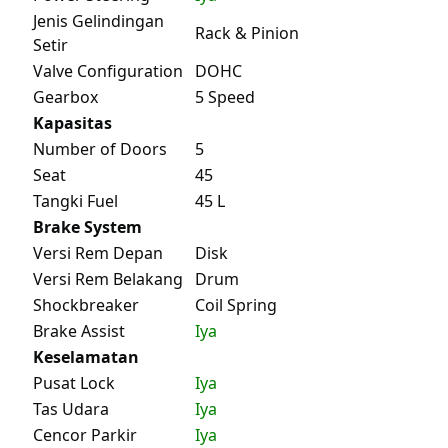
Jenis Gelindingan
Rack & Pinion
Setir
Valve Configuration
DOHC
Gearbox
5 Speed
Kapasitas
Number of Doors
5
Seat
45
Tangki Fuel
45 L
Brake System
Versi Rem Depan
Disk
Versi Rem Belakang
Drum
Shockbreaker
Coil Spring
Brake Assist
Iya
Keselamatan
Pusat Lock
Iya
Tas Udara
Iya
Cencor Parkir
Iya