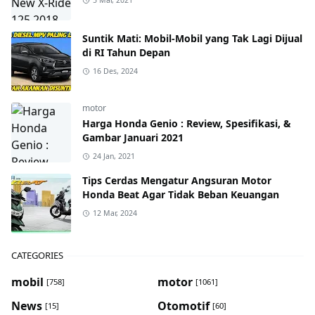
5 Mar, 2021
Suntik Mati: Mobil-Mobil yang Tak Lagi Dijual
di RI Tahun Depan
16 Des, 2024
motor
Harga Honda Genio : Review, Spesifikasi, &
Gambar Januari 2021
24 Jan, 2021
Tips Cerdas Mengatur Angsuran Motor
Honda Beat Agar Tidak Beban Keuangan
12 Mar, 2024
CATEGORIES
mobil
motor
[758]
[1061]
News
Otomotif
[15]
[60]