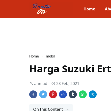
Home
Ab
Home
mobil
Harga Suzuki Er
ahmad
28 Feb, 2021
On this Content