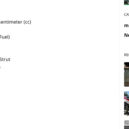
CA
sentimeter (cc)
m
N
Fuel)
RE
Strut
m