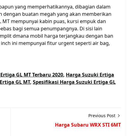
iapapun yang memperhatikannya, dibagian dalam
akan dengan buatan megah yang akan memberikan
a GL MT mempunyai kabin puas, kursi empuk dan
bebas bagi semua penumpangnya. Di sisi lain
plit dmana mobil harga terjangkau dengan ban
 inch ini mempunyai fitur urgent seperti air bag,
Ertiga GL MT Terbaru 2020
,
Harga Suzuki Ertiga
Ertiga GL MT
,
Spesifikasi Harga Suzuki Ertiga GL
Previous Post
Harga Subaru WRX STI 6MT