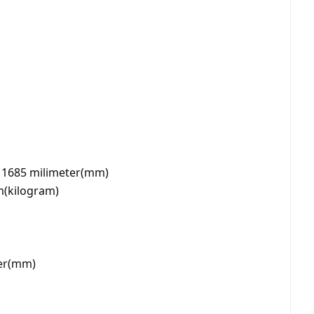
x 1685 milimeter(mm)
m(kilogram)
er(mm)