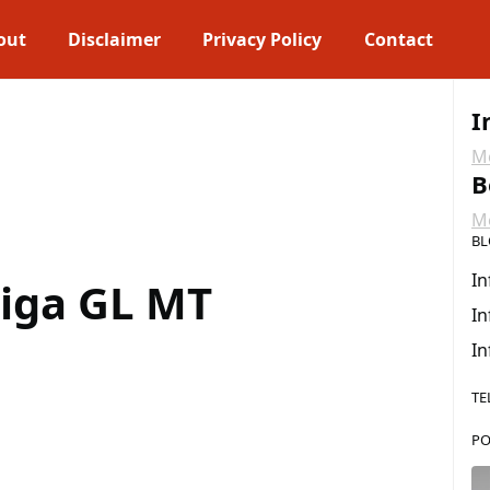
out
Disclaimer
Privacy Policy
Contact
I
Me
B
Me
BL
In
tiga GL MT
In
In
TE
PO