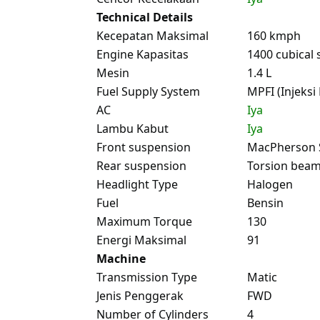
Technical Details
Kecepatan Maksimal
160 kmph
Engine Kapasitas
1400 cubical 
Mesin
1.4 L
Fuel Supply System
MPFI (Injeksi 
AC
Iya
Lambu Kabut
Iya
Front suspension
MacPherson 
Rear suspension
Torsion bea
Headlight Type
Halogen
Fuel
Bensin
Maximum Torque
130
Energi Maksimal
91
Machine
Transmission Type
Matic
Jenis Penggerak
FWD
Number of Cylinders
4