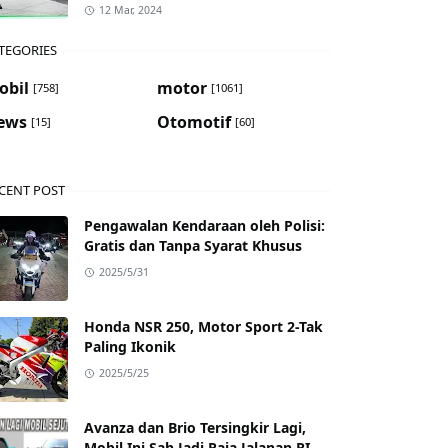
12 Mar, 2024
TEGORIES
obil
motor
[758]
[1061]
ews
Otomotif
[15]
[60]
CENT POST
Pengawalan Kendaraan oleh Polisi:
Gratis dan Tanpa Syarat Khusus
2025/5/31
Honda NSR 250, Motor Sport 2-Tak
Paling Ikonik
2025/5/25
Avanza dan Brio Tersingkir Lagi,
Mobil Ini Sah Jadi Raja Jalanan RI