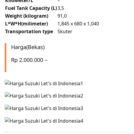
KiloMeter/L
–
Fuel Tank Capacity (L)
3,5
Weight (kilogram)
91,0
L*W*H(milimeter)
1,845 x 680 x 1,040
Transportation type
Skuter
Harga(Bekas)
Rp 2.000.000 –