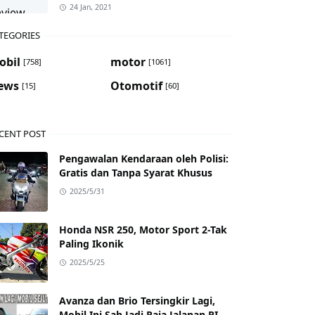
24 Jan, 2021
TEGORIES
obil
motor
[758]
[1061]
ews
Otomotif
[15]
[60]
CENT POST
Pengawalan Kendaraan oleh Polisi:
Gratis dan Tanpa Syarat Khusus
2025/5/31
Honda NSR 250, Motor Sport 2-Tak
Paling Ikonik
2025/5/25
Avanza dan Brio Tersingkir Lagi,
Mobil Ini Sah Jadi Raja Jalanan RI