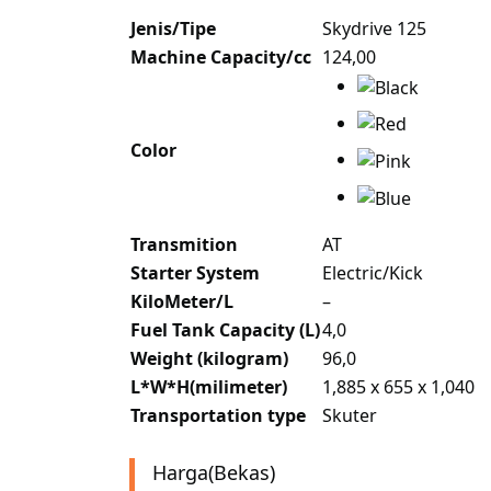
Jenis/Tipe
Skydrive 125
Machine Capacity/cc
124,00
Color
Transmition
AT
Starter System
Electric/Kick
KiloMeter/L
–
Fuel Tank Capacity (L)
4,0
Weight (kilogram)
96,0
L*W*H(milimeter)
1,885 x 655 x 1,040
Transportation type
Skuter
Harga(Bekas)