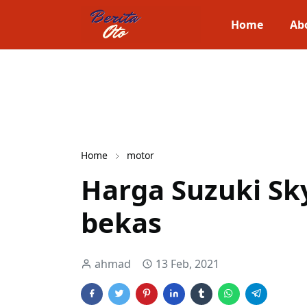
Home
Ab
Home
motor
Harga Suzuki Sk
bekas
ahmad
13 Feb, 2021