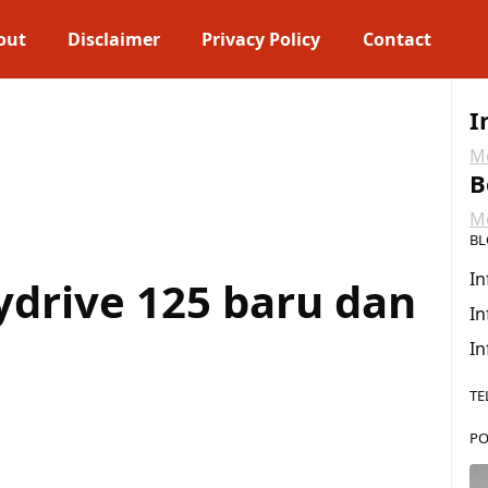
out
Disclaimer
Privacy Policy
Contact
I
Me
B
Me
BL
In
ydrive 125 baru dan
In
In
TE
PO