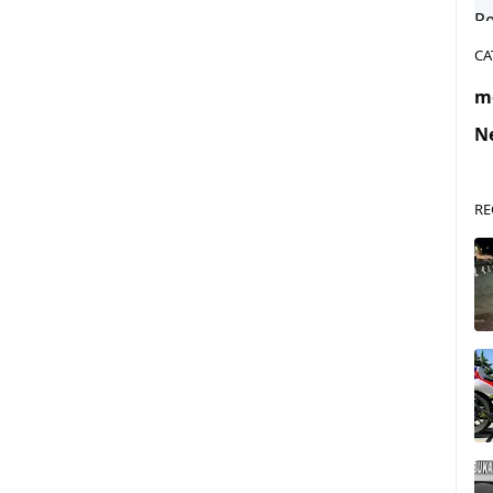
CA
m
N
RE