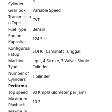
3
Cylinder
Gear box
Variable Speed
Transmissio
CVT
n Type
Fuel Type
Bensin
Engine
124.5 cc
Kapasitas
Konfigurasi
SOHC (Camshaft Tunggal)
katup
Machine
i-get, 4-Stroke, 3-Valves Single
Type
Cylinder
Number of
1 Silinder
Cylinders
Performa
Top speed
90 Kmph(Kilometer per jam)
Maximum
10.2
Playback
Maximum