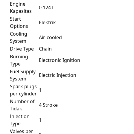
Engine
0.124 L
Kapasitas
Start
Elektrik
Options
Cooling
Air-cooled
System
Drive Type
Chain
Burning
Electronic Ignition
Type
Fuel Supply
Electric Injection
System
Spark plugs
1
per cylinder
Number of
4 Stroke
Tidak
Injection
1
Type
Valves per