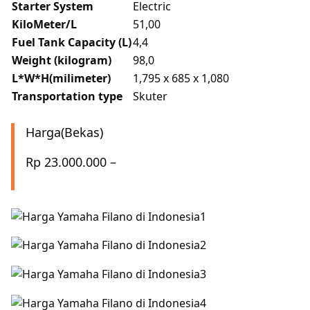
Starter System
Electric
KiloMeter/L
51,00
Fuel Tank Capacity (L)
4,4
Weight (kilogram)
98,0
L*W*H(milimeter)
1,795 x 685 x 1,080
Transportation type
Skuter
Harga(Bekas)
Rp 23.000.000 –