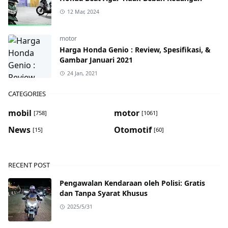
12 Mar, 2024
motor
Harga Honda Genio : Review, Spesifikasi, &
Gambar Januari 2021
24 Jan, 2021
CATEGORIES
mobil
motor
[758]
[1061]
News
Otomotif
[15]
[60]
RECENT POST
Pengawalan Kendaraan oleh Polisi: Gratis
dan Tanpa Syarat Khusus
2025/5/31