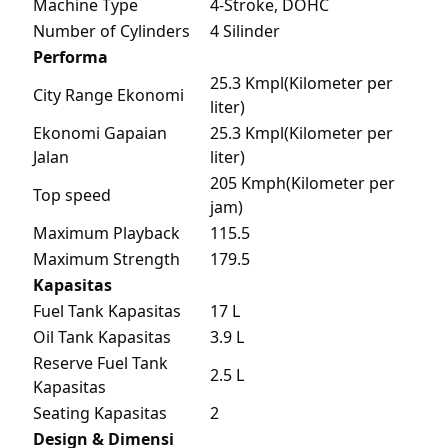
Machine Type
4-Stroke, DOHC
Number of Cylinders
4 Silinder
Performa
25.3 Kmpl(Kilometer per
City Range Ekonomi
liter)
Ekonomi Gapaian
25.3 Kmpl(Kilometer per
Jalan
liter)
205 Kmph(Kilometer per
Top speed
jam)
Maximum Playback
115.5
Maximum Strength
179.5
Kapasitas
Fuel Tank Kapasitas
17 L
Oil Tank Kapasitas
3.9 L
Reserve Fuel Tank
2.5 L
Kapasitas
Seating Kapasitas
2
Design & Dimensi