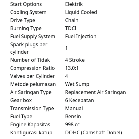
Start Options
Elektrik
Cooling System
Liquid Cooled
Drive Type
Chain
Burning Type
TDCI
Fuel Supply System
Fuel Injection
Spark plugs per
1
cylinder
Number of Tidak
4 Stroke
Compression Ratio
13.0:1
Valves per Cylinder
4
Metode pelumasan
Wet Sump
Air Saringan Type
Replacement Air Saringan
Gear box
6 Kecepatan
Transmission Type
Manual
Fuel Type
Bensin
Engine Kapasitas
998 cc
Konfigurasi katup
DOHC (Camshaft Dobel)