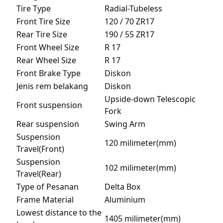
Tire Type
Radial-Tubeless
Front Tire Size
120 / 70 ZR17
Rear Tire Size
190 / 55 ZR17
Front Wheel Size
R 17
Rear Wheel Size
R 17
Front Brake Type
Diskon
Jenis rem belakang
Diskon
Upside-down Telescopic
Front suspension
Fork
Rear suspension
Swing Arm
Suspension
120 milimeter(mm)
Travel(Front)
Suspension
102 milimeter(mm)
Travel(Rear)
Type of Pesanan
Delta Box
Frame Material
Aluminium
Lowest distance to the
1405 milimeter(mm)