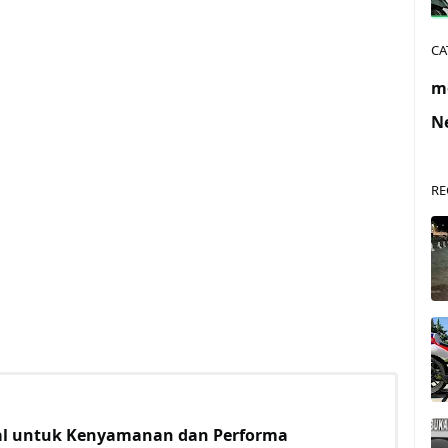
CA
m
N
RE
al untuk Kenyamanan dan Performa