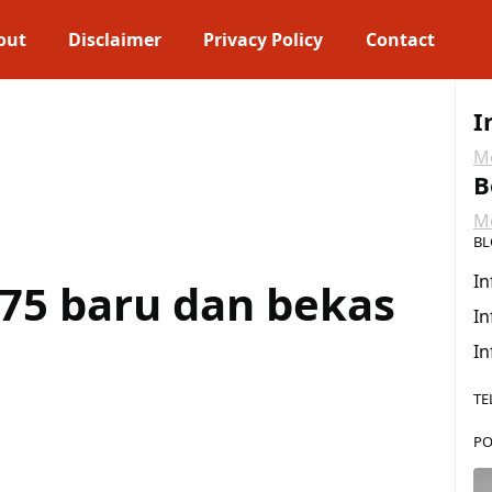
out
Disclaimer
Privacy Policy
Contact
I
Me
B
Me
BL
In
75 baru dan bekas
In
In
TE
PO