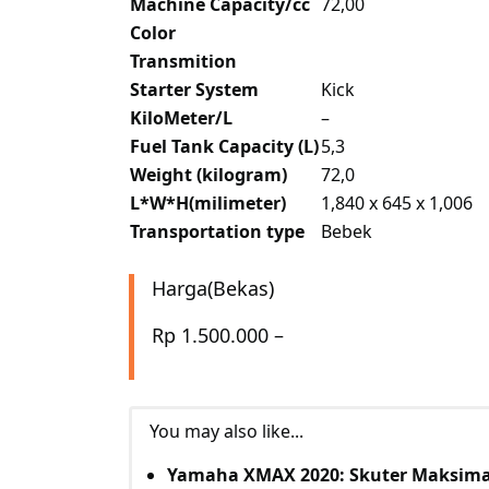
Machine Capacity/cc
72,00
Color
Transmition
Starter System
Kick
KiloMeter/L
–
Fuel Tank Capacity (L)
5,3
Weight (kilogram)
72,0
L*W*H(milimeter)
1,840 x 645 x 1,006
Transportation type
Bebek
Harga(Bekas)
Rp 1.500.000 –
You may also like...
Yamaha XMAX 2020: Skuter Maksim