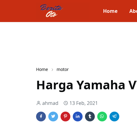
Home
Ab
Home
motor
Harga Yamaha V
ahmad
13 Feb, 2021