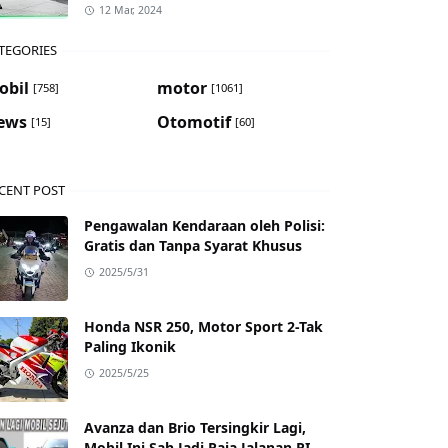
12 Mar, 2024
TEGORIES
obil
motor
[758]
[1061]
ews
Otomotif
[15]
[60]
CENT POST
Pengawalan Kendaraan oleh Polisi:
Gratis dan Tanpa Syarat Khusus
2025/5/31
Honda NSR 250, Motor Sport 2-Tak
Paling Ikonik
2025/5/25
Avanza dan Brio Tersingkir Lagi,
Mobil Ini Sah Jadi Raja Jalanan RI