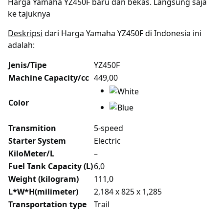
Harga Yamaha YZ450F baru dan bekas. Langsung saja
ke tajuknya
Deskripsi
dari Harga Yamaha YZ450F di Indonesia ini
adalah:
Jenis/Tipe
YZ450F
Machine Capacity/cc
449,00
Color
Transmition
5-speed
Starter System
Electric
KiloMeter/L
–
Fuel Tank Capacity (L)
6,0
Weight (kilogram)
111,0
L*W*H(milimeter)
2,184 x 825 x 1,285
Transportation type
Trail