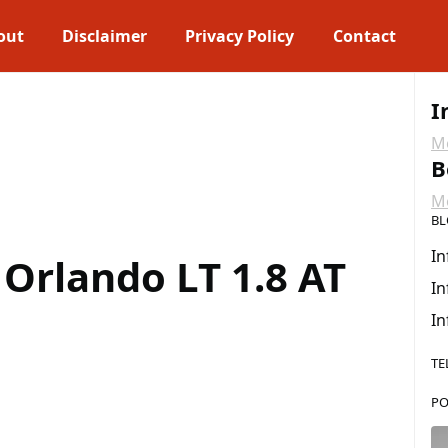
out
Disclaimer
Privacy Policy
Contact
I
Me
B
Me
BL
In
Orlando LT 1.8 AT
In
In
TE
PO