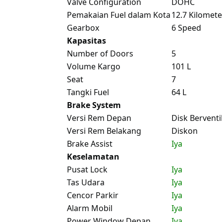
Valve Configuration
DOHC
Pemakaian Fuel dalam Kota
12.7 Kilomete
Gearbox
6 Speed
Kapasitas
Number of Doors
5
Volume Kargo
101 L
Seat
7
Tangki Fuel
64 L
Brake System
Versi Rem Depan
Disk Berventi
Versi Rem Belakang
Diskon
Brake Assist
Iya
Keselamatan
Pusat Lock
Iya
Tas Udara
Iya
Cencor Parkir
Iya
Alarm Mobil
Iya
Power Window Depan
Iya