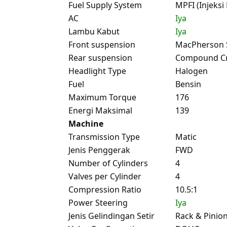
Fuel Supply System
MPFI (Injeksi 
AC
Iya
Lambu Kabut
Iya
Front suspension
MacPherson 
Rear suspension
Compound C
Headlight Type
Halogen
Fuel
Bensin
Maximum Torque
176
Energi Maksimal
139
Machine
Transmission Type
Matic
Jenis Penggerak
FWD
Number of Cylinders
4
Valves per Cylinder
4
Compression Ratio
10.5:1
Power Steering
Iya
Jenis Gelindingan Setir
Rack & Pinio