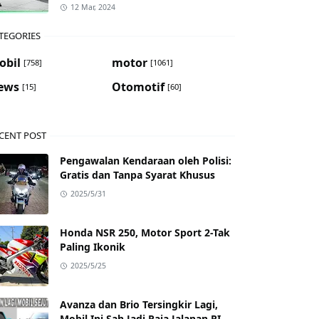
12 Mar, 2024
TEGORIES
obil
motor
[758]
[1061]
ews
Otomotif
[15]
[60]
CENT POST
Pengawalan Kendaraan oleh Polisi:
Gratis dan Tanpa Syarat Khusus
2025/5/31
Honda NSR 250, Motor Sport 2-Tak
Paling Ikonik
2025/5/25
Avanza dan Brio Tersingkir Lagi,
Mobil Ini Sah Jadi Raja Jalanan RI