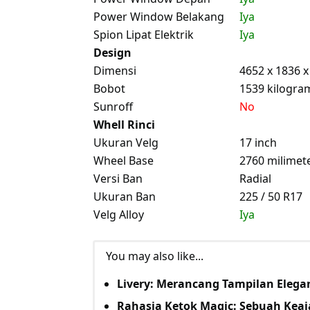
Power Window Belakang
Iya
Spion Lipat Elektrik
Iya
Design
Dimensi
4652 x 1836 
Bobot
1539 kilogra
Sunroff
No
Whell Rinci
Ukuran Velg
17 inch
Wheel Base
2760 milimet
Versi Ban
Radial
Ukuran Ban
225 / 50 R17
Velg Alloy
Iya
You may also like...
Livery: Merancang Tampilan Eleg
Rahasia Ketok Magic: Sebuah Kea