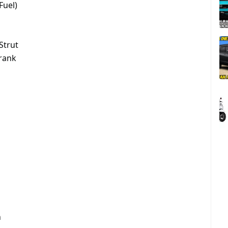
Fuel)
Strut
rank
n