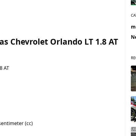
CA
m
N
as Chevrolet Orlando LT 1.8 AT
RE
8 AT
sentimeter (cc)