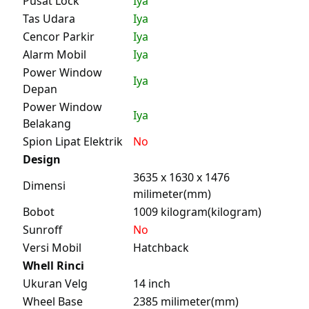
Pusat Lock
Iya
Tas Udara
Iya
Cencor Parkir
Iya
Alarm Mobil
Iya
Power Window
Iya
Depan
Power Window
Iya
Belakang
Spion Lipat Elektrik
No
Design
3635 x 1630 x 1476
Dimensi
milimeter(mm)
Bobot
1009 kilogram(kilogram)
Sunroff
No
Versi Mobil
Hatchback
Whell Rinci
Ukuran Velg
14 inch
Wheel Base
2385 milimeter(mm)