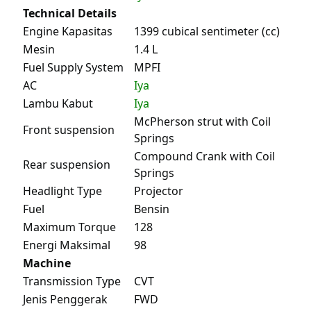
Technical Details
Engine Kapasitas
1399 cubical sentimeter (cc)
Mesin
1.4 L
Fuel Supply System
MPFI
AC
Iya
Lambu Kabut
Iya
McPherson strut with Coil
Front suspension
Springs
Compound Crank with Coil
Rear suspension
Springs
Headlight Type
Projector
Fuel
Bensin
Maximum Torque
128
Energi Maksimal
98
Machine
Transmission Type
CVT
Jenis Penggerak
FWD