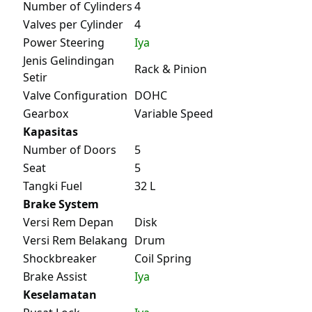
Number of Cylinders
4
Valves per Cylinder
4
Power Steering
Iya
Jenis Gelindingan
Rack & Pinion
Setir
Valve Configuration
DOHC
Gearbox
Variable Speed
Kapasitas
Number of Doors
5
Seat
5
Tangki Fuel
32 L
Brake System
Versi Rem Depan
Disk
Versi Rem Belakang
Drum
Shockbreaker
Coil Spring
Brake Assist
Iya
Keselamatan