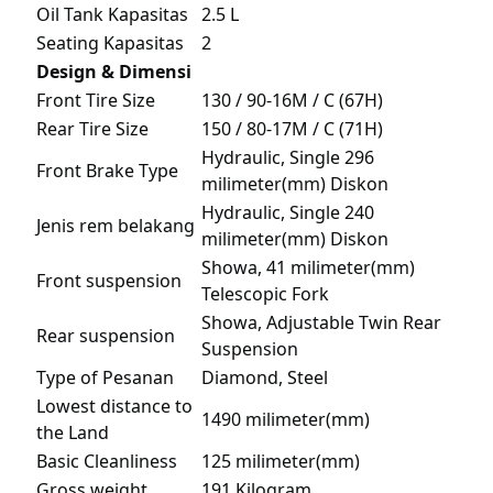
Oil Tank Kapasitas
2.5 L
Seating Kapasitas
2
Design & Dimensi
Front Tire Size
130 / 90-16M / C (67H)
Rear Tire Size
150 / 80-17M / C (71H)
Hydraulic, Single 296
Front Brake Type
milimeter(mm) Diskon
Hydraulic, Single 240
Jenis rem belakang
milimeter(mm) Diskon
Showa, 41 milimeter(mm)
Front suspension
Telescopic Fork
Showa, Adjustable Twin Rear
Rear suspension
Suspension
Type of Pesanan
Diamond, Steel
Lowest distance to
1490 milimeter(mm)
the Land
Basic Cleanliness
125 milimeter(mm)
Gross weight
191 Kilogram