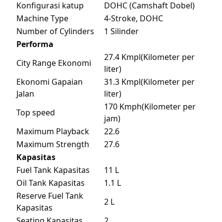
Konfigurasi katup
DOHC (Camshaft Dobel)
Machine Type
4-Stroke, DOHC
Number of Cylinders
1 Silinder
Performa
27.4 Kmpl(Kilometer per
City Range Ekonomi
liter)
Ekonomi Gapaian
31.3 Kmpl(Kilometer per
Jalan
liter)
170 Kmph(Kilometer per
Top speed
jam)
Maximum Playback
22.6
Maximum Strength
27.6
Kapasitas
Fuel Tank Kapasitas
11 L
Oil Tank Kapasitas
1.1 L
Reserve Fuel Tank
2 L
Kapasitas
Seating Kapasitas
2