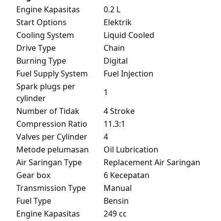
Engine Kapasitas
0.2 L
Start Options
Elektrik
Cooling System
Liquid Cooled
Drive Type
Chain
Burning Type
Digital
Fuel Supply System
Fuel Injection
Spark plugs per
1
cylinder
Number of Tidak
4 Stroke
Compression Ratio
11.3:1
Valves per Cylinder
4
Metode pelumasan
Oil Lubrication
Air Saringan Type
Replacement Air Saringan
Gear box
6 Kecepatan
Transmission Type
Manual
Fuel Type
Bensin
Engine Kapasitas
249 cc