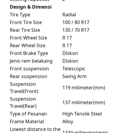
Design & Dimensi
Tire Type
Radial
Front Tire Size
100 / 80 R17
Rear Tire Size
130 / 70 R17
Front Wheel Size
R 17
Rear Wheel Size
R 17
Front Brake Type
Diskon
Jenis rem belakang
Diskon
Front suspension
Telescopic
Rear suspension
Swing Arm
Suspension
119 milimeter(mm)
Travel(Front)
Suspension
137 milimeter(mm)
Travel(Rear)
Type of Pesanan
High Tensile Steel
Frame Material
Alloy
Lowest distance to the
1330 milimeter(mm)