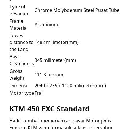
Type of
Chrome Molybdenum Steel Pusat Tube
Pesanan
Frame
Aluminium
Material
Lowest
distance to
1482 milimeter(mm)
the Land
Basic
345 milimeter(mm)
Cleanliness
Gross
111 Kilogram
weight
Dimensi
2040 x 735 x 1120 milimeter(mm)
Motor type
Trail
KTM 450 EXC Standard
Hadir kembali memeriahkan pasar Motor jenis
Enduro, KTM yang termasuk suksesor tersohor