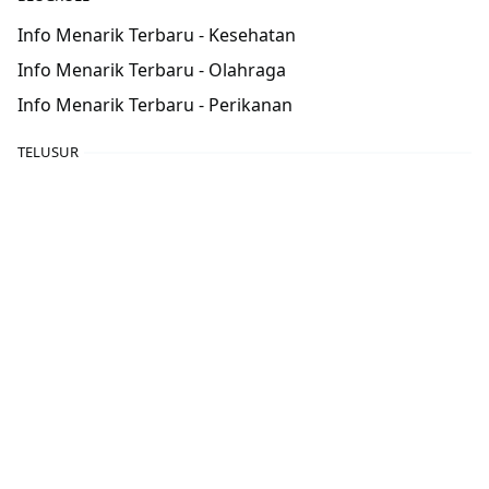
Info Menarik Terbaru - Kesehatan
Info Menarik Terbaru - Olahraga
Info Menarik Terbaru - Perikanan
TELUSUR
POPULAR POSTS
motor
,
Otomotif
CBR250RR 2020: Mesin Perkasa dengan
Desain Futuristik
22 Jun, 2024
motor
Harga Yamaha All New X-Ride 125 2018
5 Mar, 2021
Suntik Mati: Mobil-Mobil yang Tak Lagi Dijual
di RI Tahun Depan