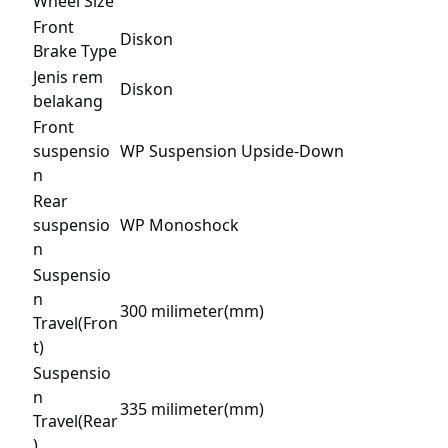
Wheel Size
Front
Diskon
Brake Type
Jenis rem
Diskon
belakang
Front
suspensio
WP Suspension Upside-Down
n
Rear
suspensio
WP Monoshock
n
Suspensio
n
300 milimeter(mm)
Travel(Fron
t)
Suspensio
n
335 milimeter(mm)
Travel(Rear
)