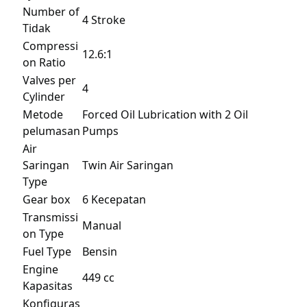
Number of
4 Stroke
Tidak
Compressi
12.6:1
on Ratio
Valves per
4
Cylinder
Metode
Forced Oil Lubrication with 2 Oil
pelumasan
Pumps
Air
Saringan
Twin Air Saringan
Type
Gear box
6 Kecepatan
Transmissi
Manual
on Type
Fuel Type
Bensin
Engine
449 cc
Kapasitas
Konfiguras