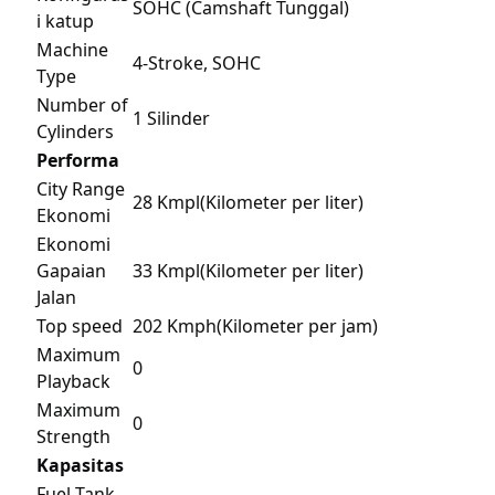
SOHC (Camshaft Tunggal)
i katup
Machine
4-Stroke, SOHC
Type
Number of
1 Silinder
Cylinders
Performa
City Range
28 Kmpl(Kilometer per liter)
Ekonomi
Ekonomi
Gapaian
33 Kmpl(Kilometer per liter)
Jalan
Top speed
202 Kmph(Kilometer per jam)
Maximum
0
Playback
Maximum
0
Strength
Kapasitas
Fuel Tank