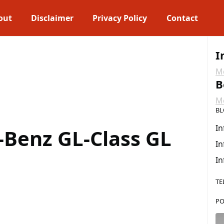
out
Disclaimer
Privacy Policy
Contact
I
Me
B
Me
BL
In
Benz GL-Class GL
In
In
TE
PO