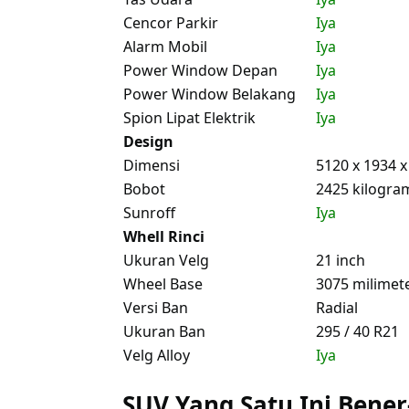
Cencor Parkir
Iya
Alarm Mobil
Iya
Power Window Depan
Iya
Power Window Belakang
Iya
Spion Lipat Elektrik
Iya
Design
Dimensi
5120 x 1934 
Bobot
2425 kilogra
Sunroff
Iya
Whell Rinci
Ukuran Velg
21 inch
Wheel Base
3075 milimet
Versi Ban
Radial
Ukuran Ban
295 / 40 R21
Velg Alloy
Iya
SUV Yang Satu Ini Bene