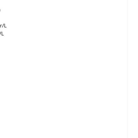
n
r/L
/L