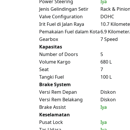
Power Steering
Iya
Jenis Gelindingan Setir
Rack & Pinio
Valve Configuration
DOHC
Irit Fuel di Jalan Raya
10.7 Kilomete
Pemakaian Fuel dalam Kota
6.9 Kilometer
Gearbox
7 Speed
Kapasitas
Number of Doors
5
Volume Kargo
680 L
Seat
7
Tangki Fuel
100 L
Brake System
Versi Rem Depan
Diskon
Versi Rem Belakang
Diskon
Brake Assist
Iya
Keselamatan
Pusat Lock
Iya
Tas Udara
Iya