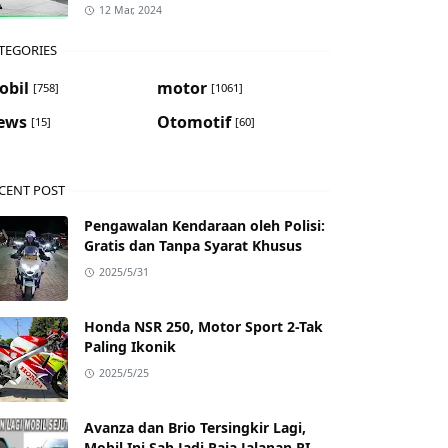
12 Mar, 2024
TEGORIES
obil
motor
[758]
[1061]
ews
Otomotif
[15]
[60]
CENT POST
Pengawalan Kendaraan oleh Polisi:
Gratis dan Tanpa Syarat Khusus
2025/5/31
Honda NSR 250, Motor Sport 2-Tak
Paling Ikonik
2025/5/25
Avanza dan Brio Tersingkir Lagi,
Mobil Ini Sah Jadi Raja Jalanan RI