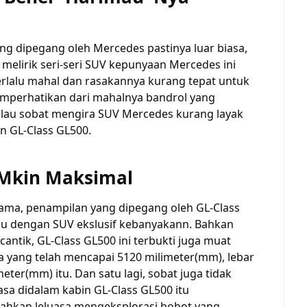
ng dipegang oleh Mercedes pastinya luar biasa,
 melirik seri-seri SUV kepunyaan Mercedes ini
erlalu mahal dan rasakannya kurang tepat untuk
emperhatikan dari mahalnya bandrol yang
kalau sobat mengira SUV Mercedes kurang layak
n GL-Class GL500.
 Mkin Maksimal
ama, penampilan yang dipegang oleh GL-Class
adu dengan SUV ekslusif kebanyakann. Bahkan
antik, GL-Class GL500 ini terbukti juga muat
 yang telah mencapai 5120 milimeter(mm), lebar
eter(mm) itu. Dan satu lagi, sobat juga tidak
sa didalam kabin GL-Class GL500 itu
bahkan leluasa mengeksplorasi bobot yang