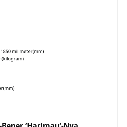
x 1850 milimeter(mm)
m(kilogram)
er(mm)
r-Bener ‘Harimau’-Nya