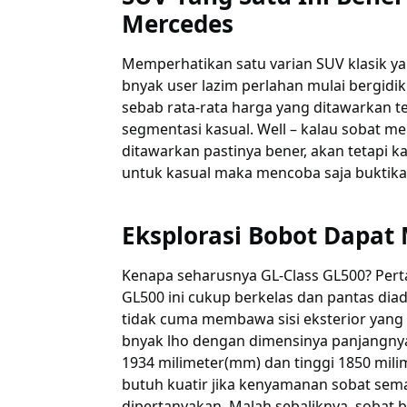
Mercedes
Memperhatikan satu varian SUV klasik ya
bnyak user lazim perlahan mulai bergidik
sebab rata-rata harga yang ditawarkan t
segmentasi kasual. Well – kalau sobat m
ditawarkan pastinya bener, akan tetapi 
untuk kasual maka mencoba saja buktika
Eksplorasi Bobot Dapat
Kenapa seharusnya GL-Class GL500? Pert
GL500 ini cukup berkelas dan pantas di
tidak cuma membawa sisi eksterior yang c
bnyak lho dengan dimensinya panjangnya
1934 milimeter(mm) dan tinggi 1850 milim
butuh kuatir jika kenyamanan sobat sema
dipertanyakan. Malah sebaliknya, sobat 