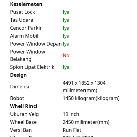
Keselamatan
Pusat Lock
Iya
Tas Udara
Iya
Cencor Parkir
Iya
Alarm Mobil
Iya
Power Window Depan
Iya
Power Window
No
Belakang
Spion Lipat Elektrik
Iya
Design
4491 x 1852 x 1304
Dimensi
milimeter(mm)
Bobot
1450 kilogram(kilogram)
Whell Rinci
Ukuran Velg
19 inch
Wheel Base
2450 milimeter(mm)
Versi Ban
Run Flat