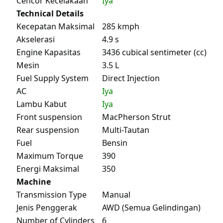
Cencor Kecelakaan
Iya
Technical Details
Kecepatan Maksimal
285 kmph
Akselerasi
4.9 s
Engine Kapasitas
3436 cubical sentimeter (cc)
Mesin
3.5 L
Fuel Supply System
Direct Injection
AC
Iya
Lambu Kabut
Iya
Front suspension
MacPherson Strut
Rear suspension
Multi-Tautan
Fuel
Bensin
Maximum Torque
390
Energi Maksimal
350
Machine
Transmission Type
Manual
Jenis Penggerak
AWD (Semua Gelindingan)
Number of Cylinders
6