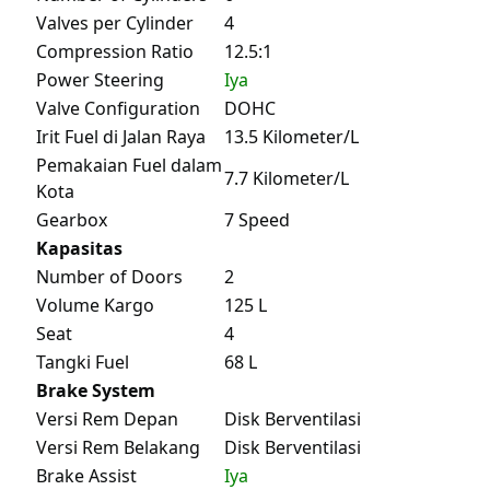
Valves per Cylinder
4
Compression Ratio
12.5:1
Power Steering
Iya
Valve Configuration
DOHC
Irit Fuel di Jalan Raya
13.5 Kilometer/L
Pemakaian Fuel dalam
7.7 Kilometer/L
Kota
Gearbox
7 Speed
Kapasitas
Number of Doors
2
Volume Kargo
125 L
Seat
4
Tangki Fuel
68 L
Brake System
Versi Rem Depan
Disk Berventilasi
Versi Rem Belakang
Disk Berventilasi
Brake Assist
Iya