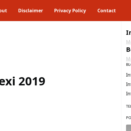
out
Disclaimer
Privacy Policy
Contact
I
Me
B
Me
BL
In
exi 2019
In
In
TE
PO