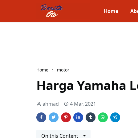
Home
Ab
Home
motor
Harga Yamaha L
ahmad
4 Mar, 2021
On this Content