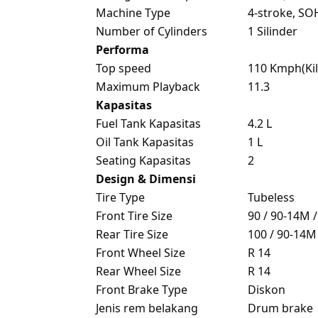
Machine Type
4-stroke, SO
Number of Cylinders
1 Silinder
Performa
Top speed
110 Kmph(Kil
Maximum Playback
11.3
Kapasitas
Fuel Tank Kapasitas
4.2 L
Oil Tank Kapasitas
1 L
Seating Kapasitas
2
Design & Dimensi
Tire Type
Tubeless
Front Tire Size
90 / 90-14M /
Rear Tire Size
100 / 90-14M
Front Wheel Size
R 14
Rear Wheel Size
R 14
Front Brake Type
Diskon
Jenis rem belakang
Drum brake