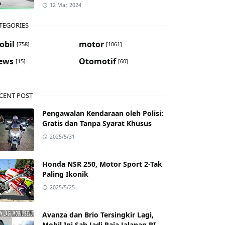
12 Mar, 2024
TEGORIES
obil
motor
[758]
[1061]
ews
Otomotif
[15]
[60]
CENT POST
Pengawalan Kendaraan oleh Polisi:
Gratis dan Tanpa Syarat Khusus
2025/5/31
Honda NSR 250, Motor Sport 2-Tak
Paling Ikonik
2025/5/25
Avanza dan Brio Tersingkir Lagi,
Mobil Ini Sah Jadi Raja Jalanan RI