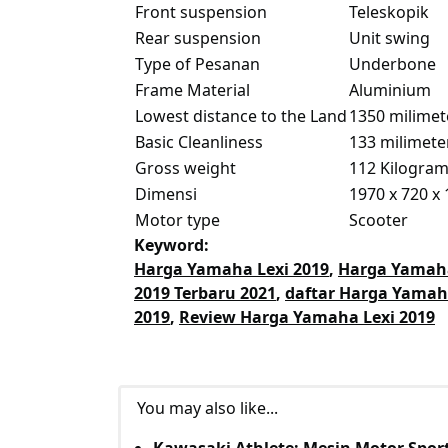
Front suspension
Teleskopik
Rear suspension
Unit swing
Type of Pesanan
Underbone
Frame Material
Aluminium
Lowest distance to the Land
1350 milime
Basic Cleanliness
133 milimet
Gross weight
112 Kilogra
Dimensi
1970 x 720 x
Motor type
Scooter
Keyword:
Harga Yamaha Lexi 2019
,
Harga Yamaha
2019 Terbaru 2021
,
daftar Harga Yamah
2019
,
Review Harga Yamaha Lexi 2019
You may also like...
Kawasaki Athlete: Mesin Motor Sport