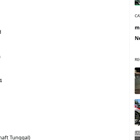
CA
m
d
N
n
RE
4
aft Tunggal)