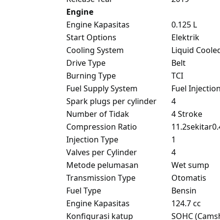
Engine
Engine Kapasitas
0.125 L
Start Options
Elektrik
Cooling System
Liquid Coole
Drive Type
Belt
Burning Type
TCI
Fuel Supply System
Fuel Injectio
Spark plugs per cylinder
4
Number of Tidak
4 Stroke
Compression Ratio
11.2sekitar0.
Injection Type
1
Valves per Cylinder
4
Metode pelumasan
Wet sump
Transmission Type
Otomatis
Fuel Type
Bensin
Engine Kapasitas
124.7 cc
Konfigurasi katup
SOHC (Camsh