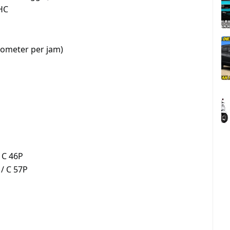
HC
ometer per jam)
 C 46P
 / C 57P