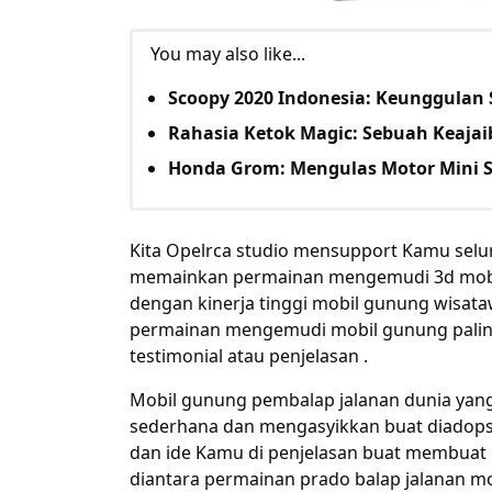
You may also like...
Scoopy 2020 Indonesia: Keunggulan 
Rahasia Ketok Magic: Sebuah Keaja
Honda Grom: Mengulas Motor Mini S
Kita
Opelrca studio
mensupport
Kamu
selu
memainkan
permainan
mengemudi 3d mobi
dengan
kinerja
tinggi
mobil gunung
wisat
permainan
mengemudi mobil gunung
pali
testimonial atau
penjelasan
.
Mobil gunung pembalap jalanan dunia yan
sederhana dan
mengasyikkan
buat
diadops
dan ide
Kamu
di
penjelasan
buat
membuat
diantara
permainan
prado balap jalanan mo