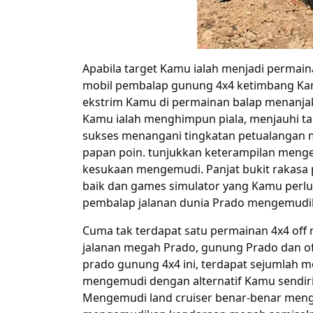
Apabila
target
Kamu
ialah
menjadi
permain
mobil pembalap gunung 4x4
ketimbang
Ka
ekstrim
Kamu
di
permainan
balap menanja
Kamu
ialah
menghimpun
piala,
menjauhi
ta
sukses
menangani
tingkatan
petualangan 
papan
poin
. tunjukkan keterampilan men
kesukaan
mengemudi. Panjat bukit rakasa
baik
dan
games
simulator yang
Kamu
perl
pembalap jalanan dunia Prado
mengemudi
Cuma
tak
terdapat
satu
permainan
4x4 off
jalanan
megah
Prado, gunung Prado dan o
prado gunung 4x4 ini,
terdapat
sejumlah
mo
mengemudi dengan
alternatif
Kamu
sendiri
Mengemudi land cruiser
benar-benar
meng