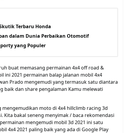
Skutik Terbaru Honda
iban dalam Dunia Perbaikan Otomotif
porty yang Populer
ruh
buat
memasang
permainan
4x4 off road &
l ini 2021
permainan
balap jalanan mobil 4x4
awan
Prado mengemudi
yang termasuk
satu diantara
ng baik
dan
share
pengalaman
Kamu
melewati
g
mengemudikan
moto di 4x4 hillclimb racing 3d
i.
Kita
bakal
seneng
menyimak
/
baca
rekomendasi
permainan
mengemudi mobil 3d 2021 ini
satu
bil 4x4 2021
paling baik
yang
ada
di Google Play