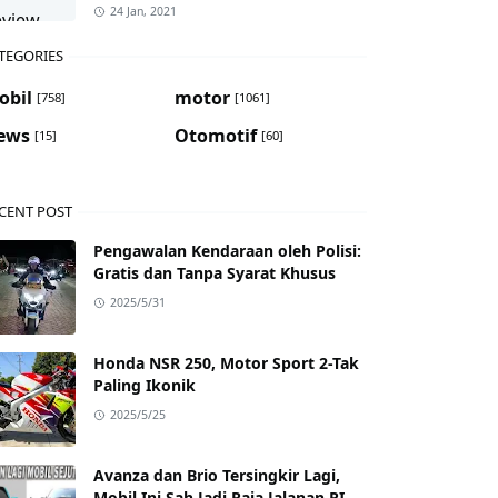
24 Jan, 2021
TEGORIES
obil
motor
[758]
[1061]
ews
Otomotif
[15]
[60]
CENT POST
Pengawalan Kendaraan oleh Polisi:
Gratis dan Tanpa Syarat Khusus
2025/5/31
Honda NSR 250, Motor Sport 2-Tak
Paling Ikonik
2025/5/25
Avanza dan Brio Tersingkir Lagi,
Mobil Ini Sah Jadi Raja Jalanan RI