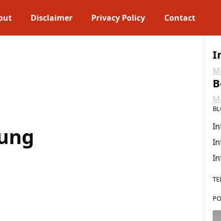
out
Disclaimer
Privacy Policy
Contact
I
Me
B
Me
BL
In
ung
In
In
TE
PO