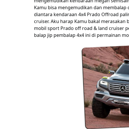
mengemudikan
kendaraan
megah
semisal
Kamu
bisa
mengemudikan
dan membalap d
diantara
kendaraan 4x4 Prado Offroad
pali
cruiser.
Aku
harap
Kamu
bakal
merasakan
b
mobil sport Prado off road & land cruiser
p
balap jip pembalap 4x4 ini
di
permainan
mob