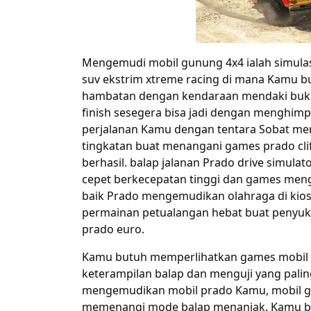
Mengemudi mobil gunung 4x4
ialah
simulas
suv ekstrim xtreme racing di mana
Kamu
b
hambatan
dengan kendaraan mendaki bukit
finish sesegera
bisa jadi
dengan
menghimp
perjalanan
Kamu
dengan tentara
Sobat
me
tingkatan
buat
menangani
games
prado cli
berhasil
. balap jalanan Prado drive simulat
cepet
berkecepatan
tinggi
dan
games
meng
baik
Prado
mengemudikan
olahraga di
kio
permainan
petualangan hebat
buat
penyuk
prado euro.
Kamu
butuh
memperlihatkan
games
mobil
keterampilan balap dan
menguji
yang
palin
mengemudikan
mobil prado
Kamu
, mobil 
memenangi
mode balap menanjak.
Kamu
b