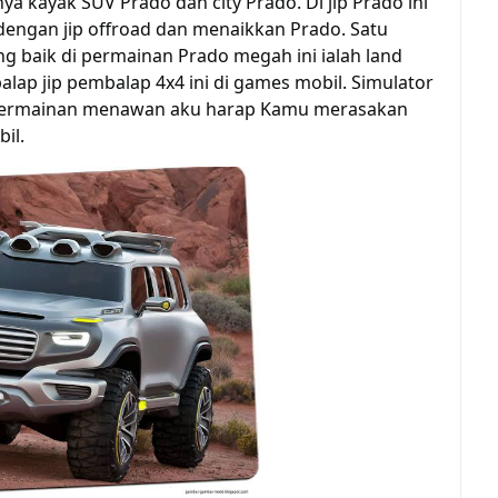
nya
kayak
SUV Prado dan city Prado. Di jip Prado ini
engan jip offroad dan
menaikkan
Prado.
Satu
ng baik
di
permainan
Prado
megah
ini
ialah
land
alap jip pembalap 4x4 ini
di
games
mobil. Simulator
ermainan
menawan
aku
harap
Kamu
merasakan
il.