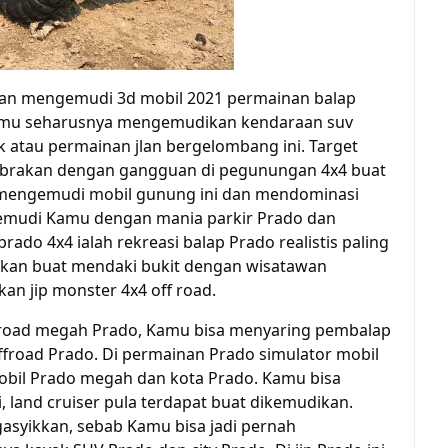
an
mengemudi 3d mobil 2021
permainan
balap
mu
seharusnya
mengemudikan
kendaraan suv
k atau
permainan
jlan
bergelombang ini.
Target
brakan dengan
gangguan
di pegunungan 4x4
buat
mengemudi mobil gunung ini dan mendominasi
gemudi
Kamu
dengan mania parkir Prado dan
 prado 4x4
ialah
rekreasi
balap Prado realistis
paling
ukan
buat
mendaki bukit dengan
wisatawan
kan
jip monster 4x4 off road.
 road
megah
Prado,
Kamu
bisa
menyaring
pembalap
ffroad Prado.
Di
permainan
Prado simulator mobil
bil Prado
megah
dan kota Prado.
Kamu
bisa
, land cruiser
pula
terdapat
buat
dikemudikan
.
asyikkan
,
sebab
Kamu
bisa jadi
pernah