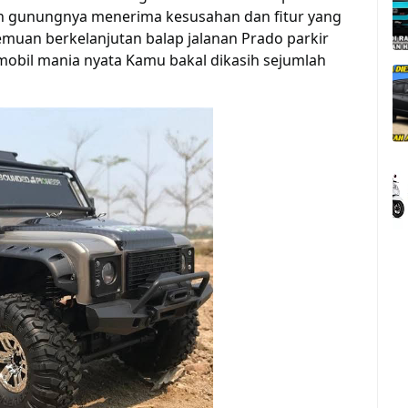
n gunungnya
menerima
kesusahan
dan fitur yang
emuan
berkelanjutan
balap jalanan Prado parkir
 mobil mania nyata
Kamu
bakal
dikasih
sejumlah