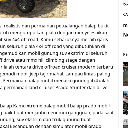
CA
m
i realistis dan
permainan
petualangan balap bukit
utuh
mengumpulkan
piala dengan
menyelesaikan
N
 suv 4x4 off road.
Kamu
seharusnya
meraih
garis
un
seluruh
piala 4x4 off road yang
dibutuhkan
di
ngemudikan
mobil gunung suv ekstrim di
seluruh
RE
ff drive atau mmx hill climbing stage dengan
or
ialah
tentara drive offroad cruiser
modern
terbaru
emudi mobil jeep
tajir
mahal.
Lampau
lintas
paling
s
.
Permainan
balap mobil
menaiki gunung
4x4
ialah
a
permainan
land cruiser Prado Stunter dan driver
 balap
Kamu
xtreme balap mobil balap prado mobil
g baik
buat
menjauhi
menemui
gangguan
,
pada saat
gunung, suv ekstrim dan truk gunung
buat
akal
kecanduan
dengan simulator mobil prado