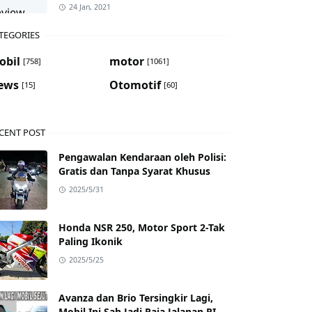
24 Jan, 2021
TEGORIES
obil
motor
[758]
[1061]
ews
Otomotif
[15]
[60]
CENT POST
Pengawalan Kendaraan oleh Polisi:
Gratis dan Tanpa Syarat Khusus
2025/5/31
Honda NSR 250, Motor Sport 2-Tak
Paling Ikonik
2025/5/25
Avanza dan Brio Tersingkir Lagi,
Mobil Ini Sah Jadi Raja Jalanan RI