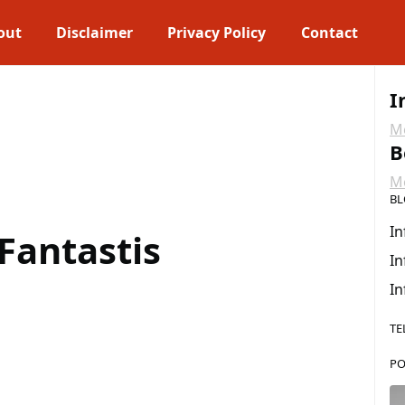
out
Disclaimer
Privacy Policy
Contact
I
Me
B
Me
BL
In
Fantastis
In
In
TE
PO