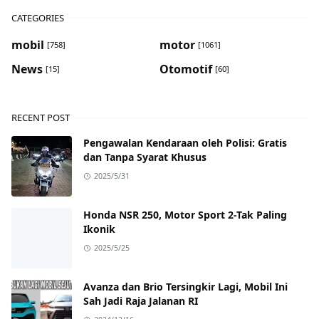
CATEGORIES
mobil
motor
[758]
[1061]
News
Otomotif
[15]
[60]
RECENT POST
Pengawalan Kendaraan oleh Polisi: Gratis
dan Tanpa Syarat Khusus
2025/5/31
Honda NSR 250, Motor Sport 2-Tak Paling
Ikonik
2025/5/25
Avanza dan Brio Tersingkir Lagi, Mobil Ini
Sah Jadi Raja Jalanan RI