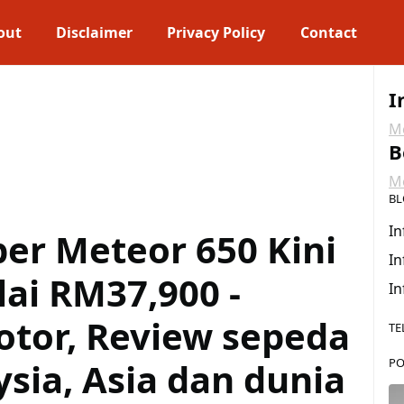
out
Disclaimer
Privacy Policy
Contact
I
Me
B
Me
BL
In
per Meteor 650 Kini
In
lai RM37,900 -
In
otor, Review sepeda
TE
sia, Asia dan dunia
PO