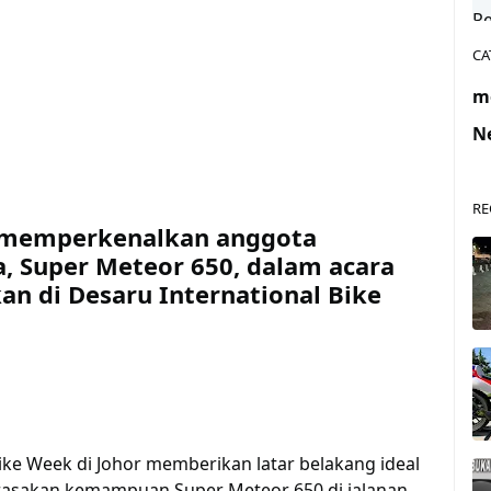
CA
m
N
RE
a memperkenalkan anggota
, Super Meteor 650, dalam acara
an di Desaru International Bike
ike Week di Johor memberikan latar belakang ideal
rasakan kemampuan Super Meteor 650 di jalanan