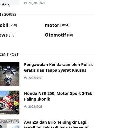
24 Jan, 2021
TEGORIES
obil
motor
[758]
[1061]
ews
Otomotif
[15]
[60]
CENT POST
Pengawalan Kendaraan oleh Polisi:
Gratis dan Tanpa Syarat Khusus
2025/5/31
Honda NSR 250, Motor Sport 2-Tak
Paling Ikonik
2025/5/25
Avanza dan Brio Tersingkir Lagi,
Mobil Ini Sah Jadi Raja Jalanan RI