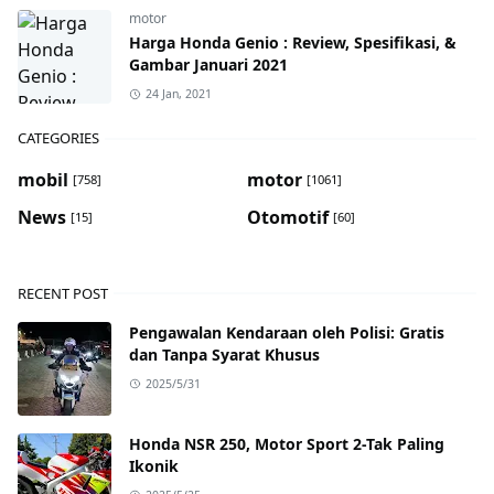
motor
Harga Honda Genio : Review, Spesifikasi, &
Gambar Januari 2021
24 Jan, 2021
CATEGORIES
mobil
motor
[758]
[1061]
News
Otomotif
[15]
[60]
RECENT POST
Pengawalan Kendaraan oleh Polisi: Gratis
dan Tanpa Syarat Khusus
2025/5/31
Honda NSR 250, Motor Sport 2-Tak Paling
Ikonik