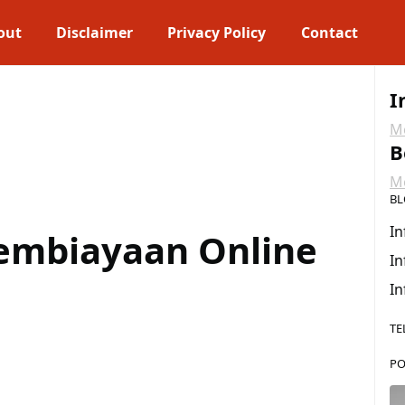
out
Disclaimer
Privacy Policy
Contact
I
Me
B
Me
BL
In
 Pembiayaan Online
In
In
TE
PO