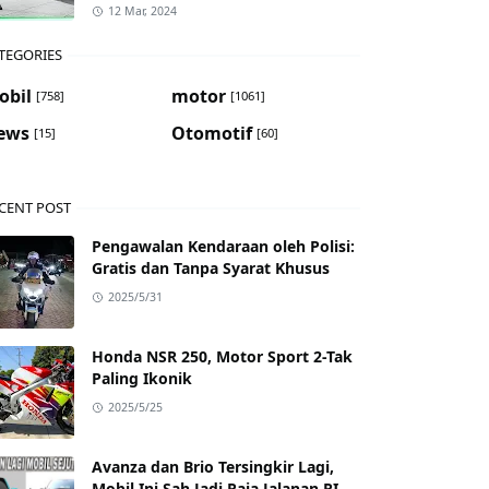
12 Mar, 2024
TEGORIES
obil
motor
[758]
[1061]
ews
Otomotif
[15]
[60]
CENT POST
Pengawalan Kendaraan oleh Polisi:
Gratis dan Tanpa Syarat Khusus
2025/5/31
Honda NSR 250, Motor Sport 2-Tak
Paling Ikonik
2025/5/25
Avanza dan Brio Tersingkir Lagi,
Mobil Ini Sah Jadi Raja Jalanan RI