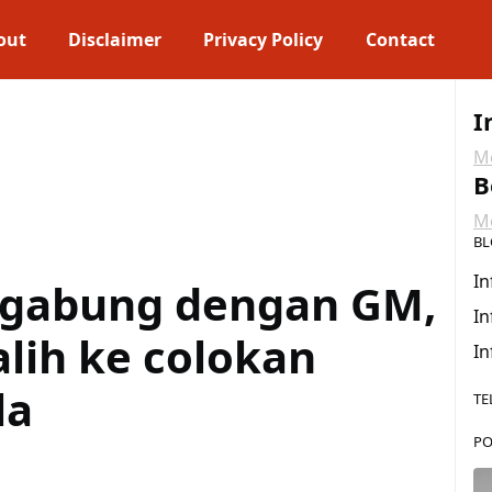
out
Disclaimer
Privacy Policy
Contact
I
Me
B
Me
BL
In
ergabung dengan GM,
In
lih ke colokan
In
la
TE
PO