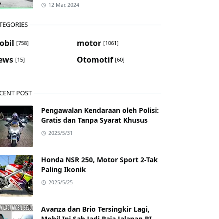
12 Mar, 2024
TEGORIES
obil
motor
[758]
[1061]
ews
Otomotif
[15]
[60]
CENT POST
Pengawalan Kendaraan oleh Polisi:
Gratis dan Tanpa Syarat Khusus
2025/5/31
Honda NSR 250, Motor Sport 2-Tak
Paling Ikonik
2025/5/25
Avanza dan Brio Tersingkir Lagi,
Mobil Ini Sah Jadi Raja Jalanan RI