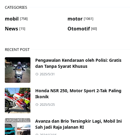
CATEGORIES
mobil
motor
[758]
[1061]
News
Otomotif
[15]
[60]
RECENT POST
Pengawalan Kendaraan oleh Polisi: Gratis
dan Tanpa Syarat Khusus
2025/5/31
Honda NSR 250, Motor Sport 2-Tak Paling
Ikonik
2025/5/25
Avanza dan Brio Tersingkir Lagi, Mobil Ini
Sah Jadi Raja Jalanan RI
2024/12/16