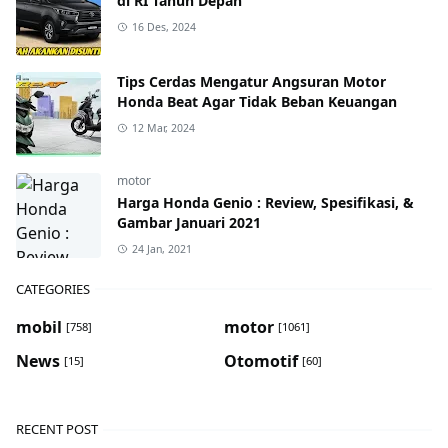
di RI Tahun Depan
16 Des, 2024
Tips Cerdas Mengatur Angsuran Motor
Honda Beat Agar Tidak Beban Keuangan
12 Mar, 2024
motor
Harga Honda Genio : Review, Spesifikasi, &
Gambar Januari 2021
24 Jan, 2021
CATEGORIES
mobil
motor
[758]
[1061]
News
Otomotif
[15]
[60]
RECENT POST