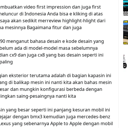
buatkan video first impression dan juga first
eluncur di Indonesia Anda bisa e kliking di atas
saya akan sedikit merreview highlight-hlight dari
na mesinnya Bagaimana fitur dan juga
s90 menganut bahasa desain e kode desain yang
in belum ada di model-model masa sebelumnya
n cx9 dan juga cx8 yang bas desain seperti ini
paling
gian eksterior terutama adalah di bagian kapasin ini
ng di balikap mesin ini nanti kita akan bahas mesin
 besar dan mungkin konfigurasi berbeda dengan
ngkan saing-pesaingnya nanti kita
 yang besar seperti ini panjang kesuran mobil ini
sejajar dengan bmx3 kemudian juga mercedes-benz
 Lexus yang sebenarnya Apple to Apple dengan mobil