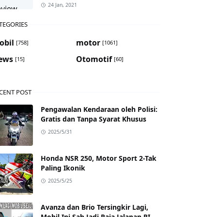
24 Jan, 2021
TEGORIES
obil
motor
[758]
[1061]
ews
Otomotif
[15]
[60]
CENT POST
Pengawalan Kendaraan oleh Polisi:
Gratis dan Tanpa Syarat Khusus
2025/5/31
Honda NSR 250, Motor Sport 2-Tak
Paling Ikonik
2025/5/25
Avanza dan Brio Tersingkir Lagi,
Mobil Ini Sah Jadi Raja Jalanan RI