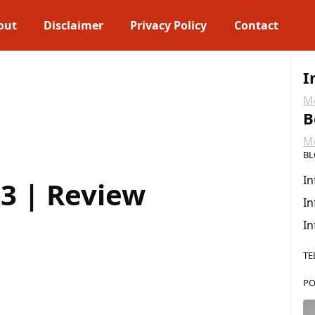
out
Disclaimer
Privacy Policy
Contact
I
Me
B
Me
BL
In
3 | Review
In
In
TE
PO