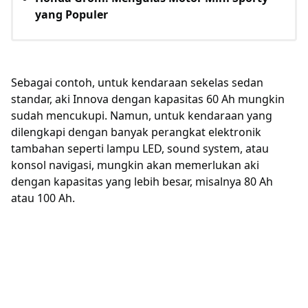
yang Populer
Sebagai contoh, untuk kendaraan sekelas sedan
standar, aki Innova dengan kapasitas 60 Ah mungkin
sudah mencukupi. Namun, untuk kendaraan yang
dilengkapi dengan banyak perangkat elektronik
tambahan seperti lampu LED, sound system, atau
konsol navigasi, mungkin akan memerlukan aki
dengan kapasitas yang lebih besar, misalnya 80 Ah
atau 100 Ah.