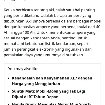
Ketika berbicara tentang aki, salah satu hal penting
yang perlu diketahui adalah berapa ampere yang
dibutuhkan. Aki Innova tersedia dalam berbagai model
dengan kapasitas ampere yang berbeda, mulai dari 40
Ah hingga 100 Ah. Untuk menentukan ampere yang
sesuai dengan kendaraan Anda, penting untuk
memahami kebutuhan listrik kendaraan, seperti
jumlah perangkat elektronik yang digunakan dan
pemakaian daya yang umumnya dibutuhkan.
You may also like...
Kehandalan dan Kenyamanan XL7 dengan
Harga yang Menggiurkan
Suntik Mati: Mobil-Mobil yang Tak Lagi
Dijual di RI Tahun Depan
Honda Grom: Mengulas Motor Mini Sporty