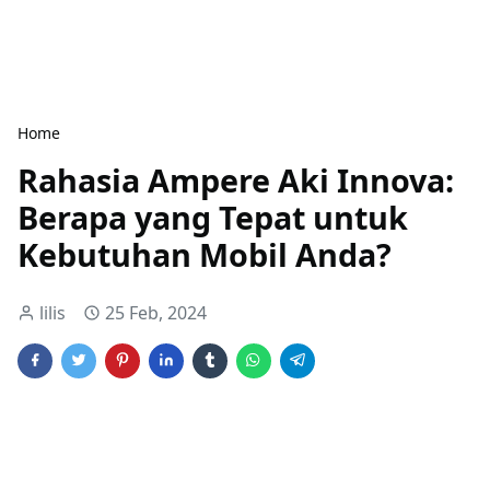
Home
Rahasia Ampere Aki Innova:
Berapa yang Tepat untuk
Kebutuhan Mobil Anda?
lilis
25 Feb, 2024