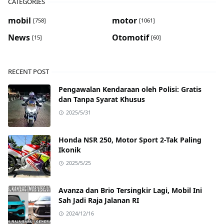
CATEGORIES
mobil
motor
[758]
[1061]
News
Otomotif
[15]
[60]
RECENT POST
Pengawalan Kendaraan oleh Polisi: Gratis
dan Tanpa Syarat Khusus
2025/5/31
Honda NSR 250, Motor Sport 2-Tak Paling
Ikonik
2025/5/25
Avanza dan Brio Tersingkir Lagi, Mobil Ini
Sah Jadi Raja Jalanan RI
2024/12/16