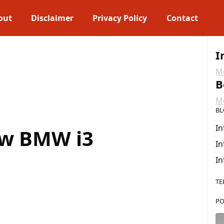
out
Disclaimer
Privacy Policy
Contact
I
Me
B
Me
BL
In
ew BMW i3
In
In
TE
PO