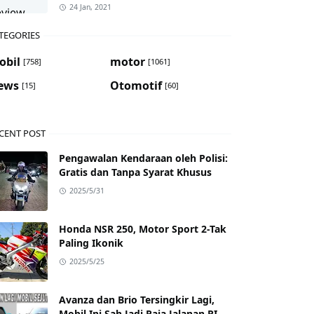
24 Jan, 2021
TEGORIES
obil
motor
[758]
[1061]
ews
Otomotif
[15]
[60]
CENT POST
Pengawalan Kendaraan oleh Polisi:
Gratis dan Tanpa Syarat Khusus
2025/5/31
Honda NSR 250, Motor Sport 2-Tak
Paling Ikonik
2025/5/25
Avanza dan Brio Tersingkir Lagi,
Mobil Ini Sah Jadi Raja Jalanan RI