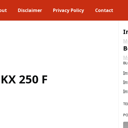
out
Disclaimer
Privacy Policy
Contact
I
Me
B
Me
BL
In
KX 250 F
In
In
TE
PO