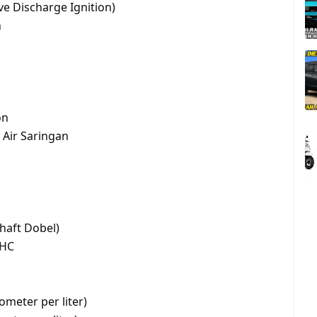
ve Discharge Ignition)
n
on
Air Saringan
aft Dobel)
OHC
ometer per liter)