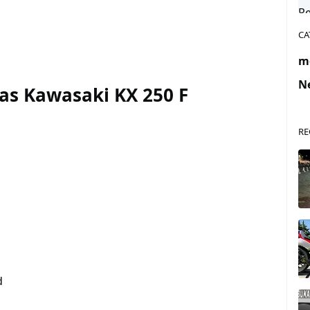
CA
m
N
as Kawasaki KX 250 F
RE
d