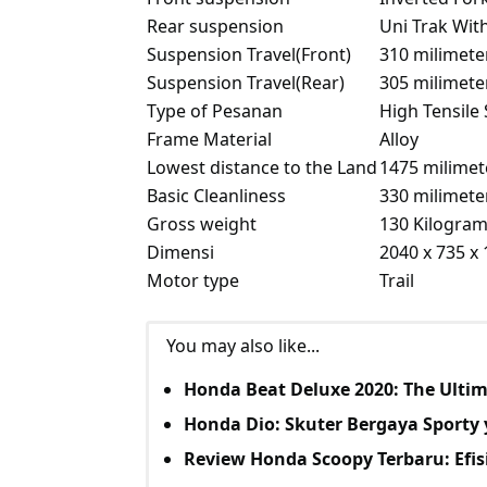
Rear suspension
Uni Trak Wit
Suspension Travel(Front)
310 milimet
Suspension Travel(Rear)
305 milimet
Type of Pesanan
High Tensile 
Frame Material
Alloy
Lowest distance to the Land
1475 milime
Basic Cleanliness
330 milimet
Gross weight
130 Kilogra
Dimensi
2040 x 735 x
Motor type
Trail
You may also like...
Honda Beat Deluxe 2020: The Ult
Honda Dio: Skuter Bergaya Sporty
Review Honda Scoopy Terbaru: Ef