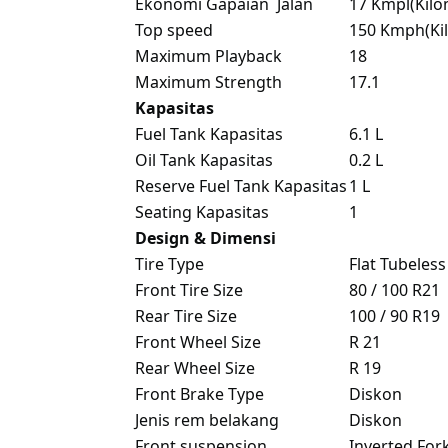
Ekonomi Gapaian Jalan
17 Kmpl(Kilom
Top speed
150 Kmph(Kil
Maximum Playback
18
Maximum Strength
17.1
Kapasitas
Fuel Tank Kapasitas
6.1 L
Oil Tank Kapasitas
0.2 L
Reserve Fuel Tank Kapasitas
1 L
Seating Kapasitas
1
Design & Dimensi
Tire Type
Flat Tubeless
Front Tire Size
80 / 100 R21
Rear Tire Size
100 / 90 R19
Front Wheel Size
R 21
Rear Wheel Size
R 19
Front Brake Type
Diskon
Jenis rem belakang
Diskon
Front suspension
Inverted For