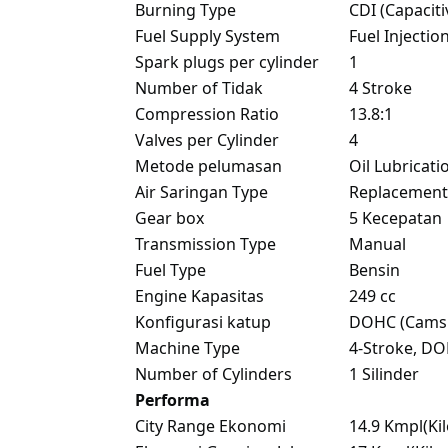
Burning Type
CDI (Capaciti
Fuel Supply System
Fuel Injectio
Spark plugs per cylinder
1
Number of Tidak
4 Stroke
Compression Ratio
13.8:1
Valves per Cylinder
4
Metode pelumasan
Oil Lubricati
Air Saringan Type
Replacement 
Gear box
5 Kecepatan
Transmission Type
Manual
Fuel Type
Bensin
Engine Kapasitas
249 cc
Konfigurasi katup
DOHC (Camsh
Machine Type
4-Stroke, D
Number of Cylinders
1 Silinder
Performa
City Range Ekonomi
14.9 Kmpl(Kil