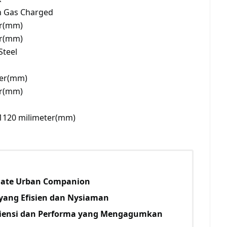
h Gas Charged
er(mm)
er(mm)
Steel
ter(mm)
er(mm)
m
 1120 milimeter(mm)
imate Urban Companion
 yang Efisien dan Nysiaman
isiensi dan Performa yang Mengagumkan