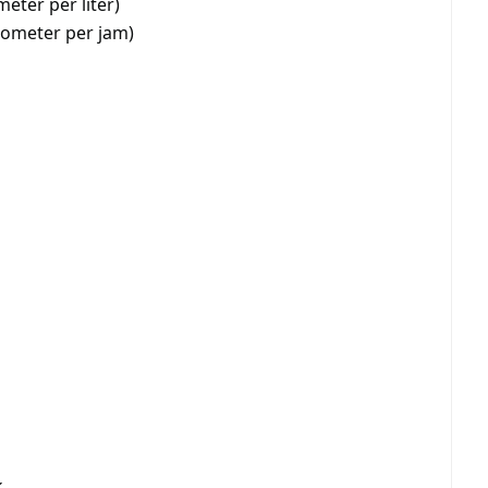
eter per liter)
ometer per jam)
k