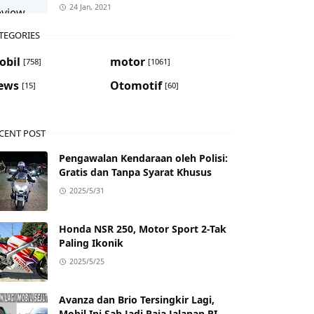
24 Jan, 2021
TEGORIES
obil
motor
[758]
[1061]
ews
Otomotif
[15]
[60]
CENT POST
Pengawalan Kendaraan oleh Polisi:
Gratis dan Tanpa Syarat Khusus
2025/5/31
Honda NSR 250, Motor Sport 2-Tak
Paling Ikonik
2025/5/25
Avanza dan Brio Tersingkir Lagi,
Mobil Ini Sah Jadi Raja Jalanan RI